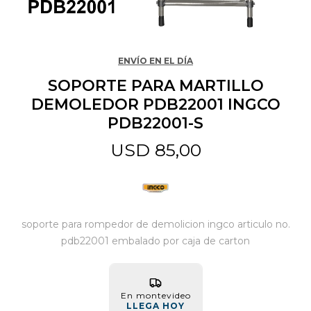
Jardín y Aire Libre
ENVÍO EN EL DÍA
SOPORTE PARA MARTILLO
Mascotas
DEMOLEDOR PDB22001 INGCO
PDB22001-S
Bazar
USD
85,00
Juguetes y artículos para bebé
soporte para rompedor de demolicion ingco articulo no.
Gastronomía
pdb22001 embalado por caja de carton
Ferretería
En montevideo
LLEGA HOY