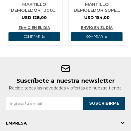
MARTILLO
MARTILLO
DEMOLEDOR 1300W
DEMOLEDOR SUPER
15J WADFOW
SELECT 20J 1300W
USD
128,00
USD
154,00
WDB1D45
PDB130018 INGCO
ENVÍO EN EL DÍA
ENVÍO EN EL DÍA
Suscríbete a nuestra newsletter
Recibe todas las novedades y ofertas de nuestra tienda.
SUSCRIBIRME
EMPRESA