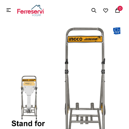
MI CUENTA
0

Menú
Herramientas y Construcción
Electrodomésticos
Herramientas y Construcción
Electrodomésticos
Tecnología
Deportes
Camping