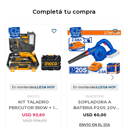
Completá tu compra
En montevideo
LLEGA HOY
En montevideo
LLEGA HOY
INGCO
WADFOW
KIT TALADRO
SOPLADORA A
PERCUTOR 550W + 111
BATERIA P20S 20V
HERRAMIENTAS EN
2.7M³/MIN C/BAT
USD
93,60
USD
60,00
VALIJA PLASTICA
2.0AH + CARGADOR
USD
104,00
INGCO HKTHP11111
WADFOW WBLP5521
ENVÍO EN EL DÍA