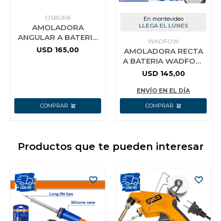
OSBURK
En montevideo
LLEGA EL LUNES
AMOLADORA
ANGULAR A BATERIA
WADFOW
25V E25X 115MM (4-
USD
165,00
AMOLADORA RECTA
1/2) SIN BATERIA SIN
A BATERIA WADFOW
CARGADOR USO
20V P20S + BATERIA
USD
145,00
4.0AH + CARGADOR +
ACCES
ENVÍO EN EL DÍA
Productos que te pueden interesar