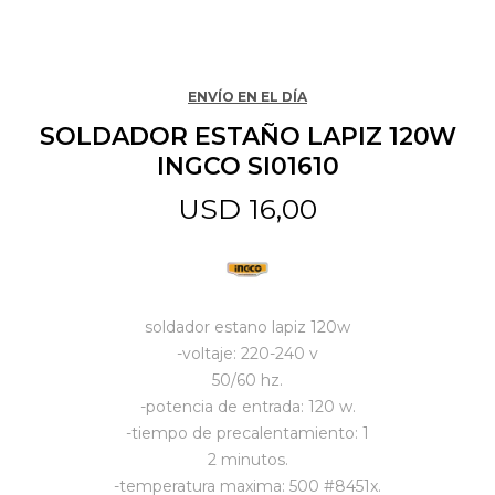
Jardín y Aire Libre
ENVÍO EN EL DÍA
SOLDADOR ESTAÑO LAPIZ 120W
Mascotas
INGCO SI01610
USD
16,00
Bazar
Juguetes y artículos para bebé
soldador estano lapiz 120w
-voltaje: 220-240 v
50/60 hz.
Gastronomía
-potencia de entrada: 120 w.
-tiempo de precalentamiento: 1
2 minutos.
Ferretería
-temperatura maxima: 500 #8451x.