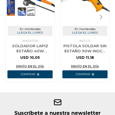
En montevideo
En montevideo
LLEGA EL LUNES
LLEGA EL LUNES
WADFOW
INGCO
SOLDADOR LAPIZ
PISTOLA SOLDAR SIN
ESTAÑO 40W
ESTAÑO 90W INGCO
WADFOW
SI016732
USD
10,05
USD
11,18
ENVÍO EN EL DÍA
ENVÍO EN EL DÍA
Suscríbete a nuestra newsletter