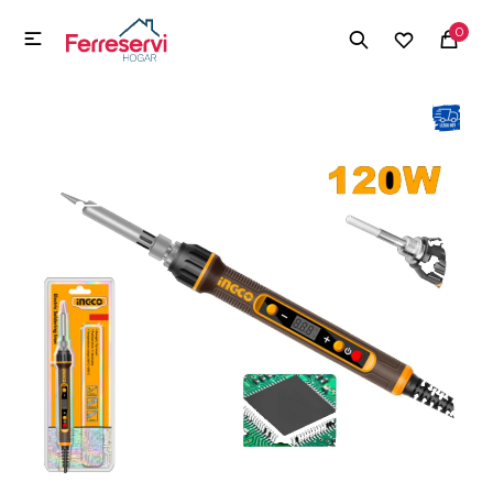
MI CUENTA
0

Menú
Herramientas y Construcción
Electrodomésticos
Herramientas y Construcción
Electrodomésticos
Tecnología
Deportes
Camping