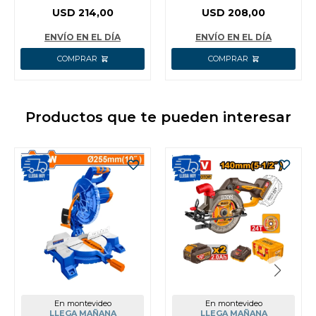
P20S C 2 X 5AH BAT
Y DISCOS
USD
214,00
USD
208,00
CARG Y VALIJA INGCO
CAGLI211542
CAGLI2211
ENVÍO EN EL DÍA
ENVÍO EN EL DÍA
Productos que te pueden interesar
En montevideo
En montevideo
LLEGA MAÑANA
LLEGA MAÑANA