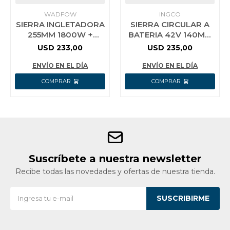
WADFOW
INGCO
SIERRA INGLETADORA
SIERRA CIRCULAR A
255MM 1800W +
BATERIA 42V 140MM
DISCO + BOLSA
+ 2 BATERIA 2.0AH +
USD
233,00
USD
235,00
WADFOW WXD151800
CARGADOR + VALIJA
INGCO
ENVÍO EN EL DÍA
ENVÍO EN EL DÍA
Suscríbete a nuestra newsletter
Recibe todas las novedades y ofertas de nuestra tienda.
SUSCRIBIRME