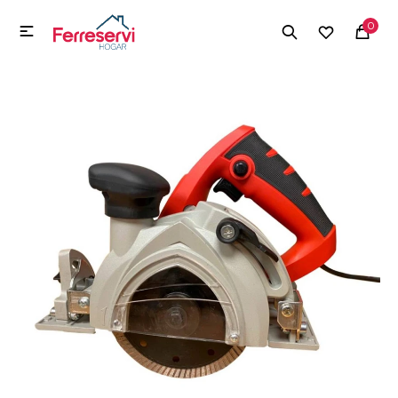
MI CUENTA
0

Menú
Herramientas y Construcción
Electrodomésticos
Herramientas y Construcción
Electrodomésticos
Tecnología
Deportes
Camping