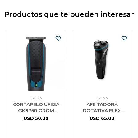
Productos que te pueden interesar
UFESA
UFESA
CORTAPELO UFESA
AFEITADORA
GK6750 GROM
ROTATIVA FLEX
RECARGABLE
UFESA NANO CUT
USD
50,00
USD
65,00