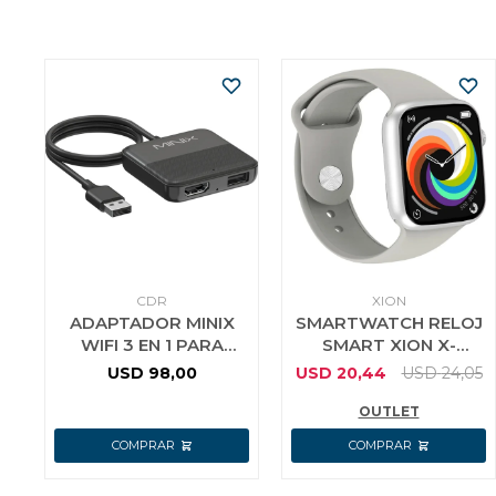
CDR
XION
ADAPTADOR MINIX
SMARTWATCH RELOJ
WIFI 3 EN 1 PARA
SMART XION X-
CARPLAY Y ANDROID
WATCH66 CAJA AZUL
USD
98,00
USD
20,44
USD
24,05
AUTO
MARINO MALLA
OUTLET