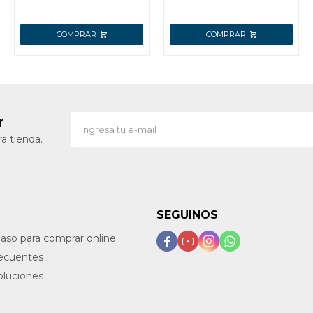
r
a tienda.
SEGUINOS
paso para comprar online




recuentes
oluciones