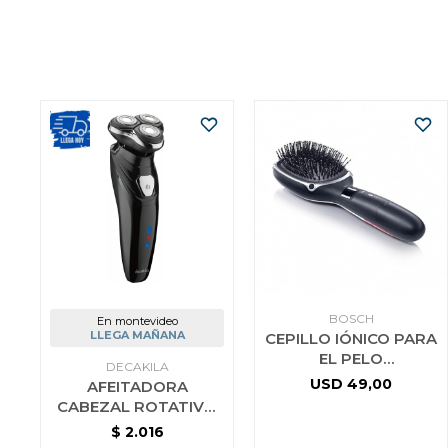
BOSCH
En montevideo
LLEGA MAÑANA
CEPILLO IÓNICO PARA
EL PELO
DECAKILA
BRILLIANTCARE
USD
49,00
AFEITADORA
BOSCH PHB5363 3
CABEZAL ROTATIVO
AÑOS DE GTIA
INALAMBRICA
$
2.016
DECAKILA KMHR015W