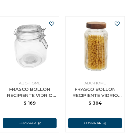
ABC-HOME
ABC-HOME
FRASCO BOLLON
FRASCO BOLLON
RECIPIENTE VIDRIO
RECIPIENTE VIDRIO
SEMICUADRADO
C/TAPA DE MADERA
$
169
$
304
750ML TAPA BROCHE
DE 1500ML