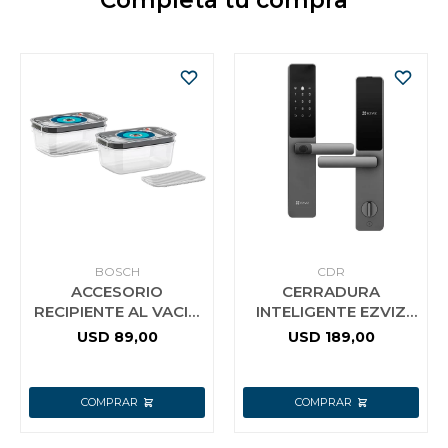
Completá tu compra
BOSCH
CDR
ACCESORIO
CERRADURA
RECIPIENTE AL VACIO
INTELIGENTE EZVIZ
BOSCH X2 UN 1.2LTS
DL05 1 BULÓN
USD
89,00
USD
189,00
RECTANGULAR