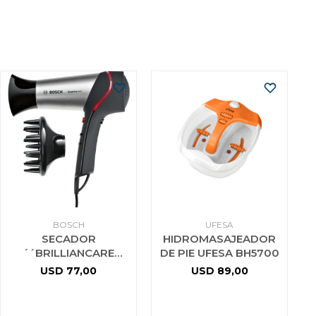
BOSCH
UFESA
SECADOR
HIDROMASAJEADOR
´´BRILLIANCARE
DE PIE UFESA BH5700
QUATTRO-ION´´
USD
77,00
USD
89,00
200W BOSCH
PHD5767 3 AÑOS DE
GTIA F