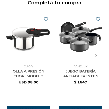
Completá tu compra
CUORI
PANELUX
OLLA A PRESIÓN
JUEGO BATERÍA
CUORI MODELO
ANTIADHERENTE 5
RAPID-7
PIEZAS C/TAPA
USD
98,00
$
1.647
PANELUX MAGNIFIC