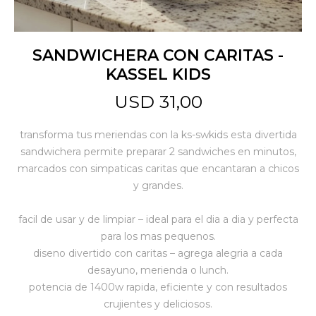
Jardín y Aire Libre
SANDWICHERA CON CARITAS -
KASSEL KIDS
Mascotas
USD
31,00
transforma tus meriendas con la ks-swkids esta divertida
Bazar
sandwichera permite preparar 2 sandwiches en minutos,
marcados con simpaticas caritas que encantaran a chicos
y grandes.
Juguetes y artículos para bebé
facil de usar y de limpiar – ideal para el dia a dia y perfecta
para los mas pequenos.
Gastronomía
diseno divertido con caritas – agrega alegria a cada
desayuno, merienda o lunch.
potencia de 1400w rapida, eficiente y con resultados
Ferretería
crujientes y deliciosos.