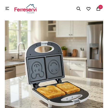
MI CUENTA
0

Menú
Herramientas y Construcción
Electrodomésticos
Herramientas y Construcción
Electrodomésticos
Tecnología
Deportes
Camping