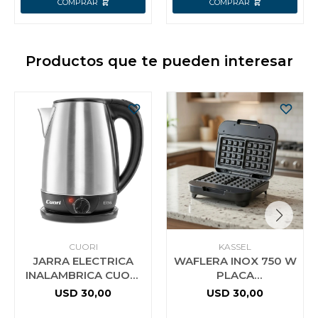
Productos que te pueden interesar
CUORI
KASSEL
JARRA ELECTRICA
WAFLERA INOX 750 W
INALAMBRICA CUORI
PLACA
ELBA 1.8 LTS
ANTIADHERENTE
USD
30,00
USD
30,00
KASSEL