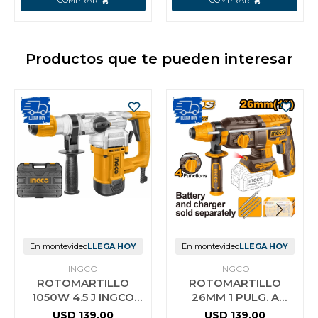
Productos que te pueden interesar
En montevideo
LLEGA HOY
En montevideo
LLEGA HOY
INGCO
INGCO
ROTOMARTILLO
ROTOMARTILLO
1050W 4.5 J INGCO
26MM 1 PULG. A
RH10506
BATERIA P20S 20V
USD
139,00
USD
139,00