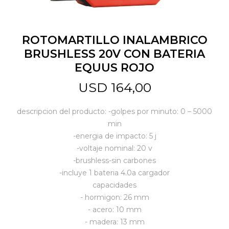
Jardín y Aire Libre
ROTOMARTILLO INALAMBRICO
BRUSHLESS 20V CON BATERIA
EQUUS ROJO
Mascotas
USD
164,00
Bazar
descripcion del producto: -golpes por minuto: 0 – 5000
min
-energia de impacto: 5 j
Juguetes y artículos para bebé
-voltaje nominal: 20 v
-brushless-sin carbones
-incluye 1 bateria 4.0a cargador
Gastronomía
capacidades
- hormigon: 26 mm
- acero: 10 mm
Ferretería
- madera: 13 mm