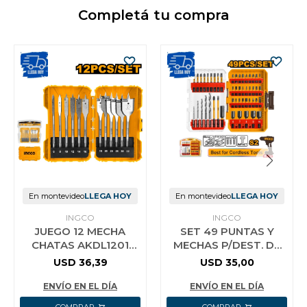
Completá tu compra
En montevideo
LLEGA HOY
En montevideo
LLEGA HOY
INGCO
INGCO
JUEGO 12 MECHA
SET 49 PUNTAS Y
CHATAS AKDL1201
MECHAS P/DEST. DE
PARA MADERA INGCO
IMPAC INGCO
USD
36,39
USD
35,00
AKDL24906
ENVÍO EN EL DÍA
ENVÍO EN EL DÍA