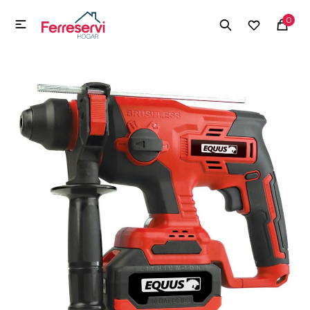
MI CUENTA
0

Menú
Herramientas y Construcción
Electrodomésticos
Herramientas y Construcción
Electrodomésticos
Tecnología
Deportes
Camping