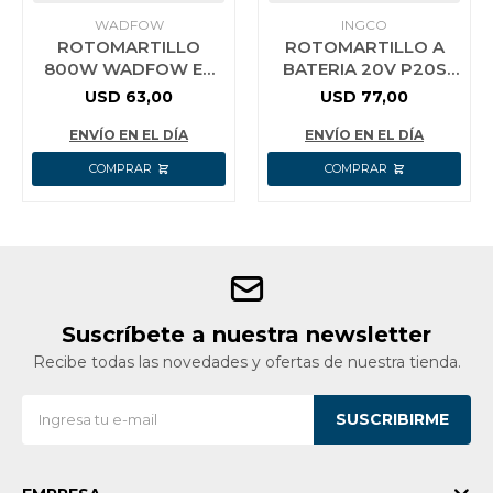
WADFOW
INGCO
ROTOMARTILLO
ROTOMARTILLO A
800W WADFOW EN
BATERIA 20V P20S
VALIJA PLASTICA
16MM 2 FUNCIONES
USD
63,00
USD
77,00
SIN BAT SIN CARG
INGCO CRHLI201
ENVÍO EN EL DÍA
ENVÍO EN EL DÍA
Suscríbete a nuestra newsletter
Recibe todas las novedades y ofertas de nuestra tienda.
SUSCRIBIRME