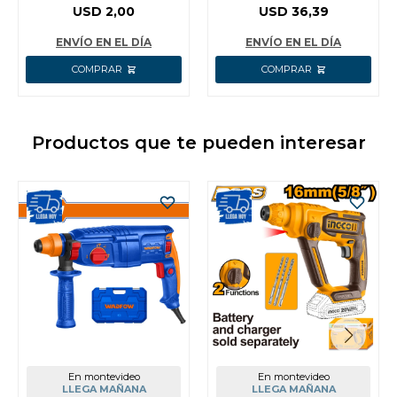
IMPACTO 6´´ INGCO
PARA MADERA INGCO
USD
2,00
USD
36,39
SDBIM71PH1150
ENVÍO EN EL DÍA
ENVÍO EN EL DÍA
Productos que te pueden interesar
En montevideo
En montevideo
LLEGA MAÑANA
LLEGA MAÑANA