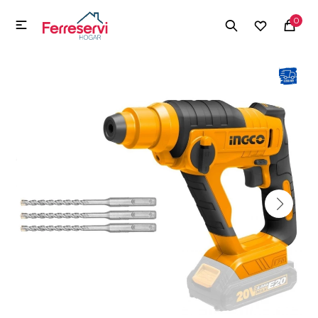
MI CUENTA
0

Menú
Herramientas y Construcción
Electrodomésticos
Herramientas y Construcción
Electrodomésticos
Tecnología
Deportes
Camping