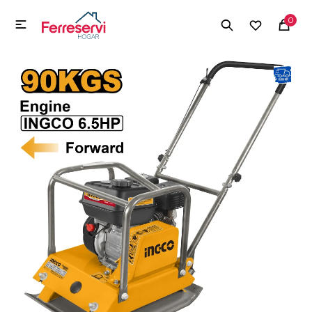
MI CUENTA
0

Menú
Herramientas y Construcción
Electrodomésticos
Herramientas y Construcción
Electrodomésticos
Tecnología
Deportes
Camping