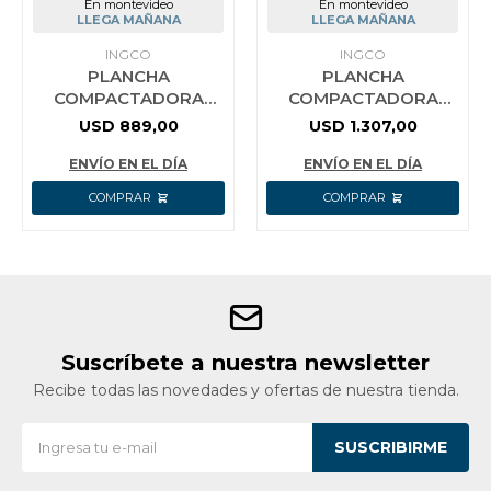
En montevideo
En montevideo
LLEGA MAÑANA
LLEGA MAÑANA
INGCO
INGCO
PLANCHA
PLANCHA
COMPACTADORA
COMPACTADORA
60KG GASOLINA
90KG MOTOR HONDA
USD
889,00
USD
1.307,00
INGCO GCP060-2
5.5HP INGCO GCP100-1
ENVÍO EN EL DÍA
ENVÍO EN EL DÍA
Suscríbete a nuestra newsletter
Recibe todas las novedades y ofertas de nuestra tienda.
SUSCRIBIRME