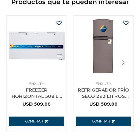
Productos que te pueden interesar
ENXUTA
ENXUTA
FREEZER
REFRIGERADOR FRÍO
HORIZONTAL 508 LT
SECO 292 LITROS
ENXUTA FHENX22510
INOX ENXUTA
USD
589,00
USD
589,00
2 CANASTOS