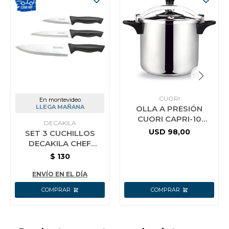
CUORI
En montevideo
LLEGA MAÑANA
OLLA A PRESIÓN
CUORI CAPRI-10
DECAKILA
ACERO INOX.
USD
98,00
SET 3 CUCHILLOS
DECAKILA CHEF
COCINA MANGO
$
130
NEGRO
ENVÍO EN EL DÍA