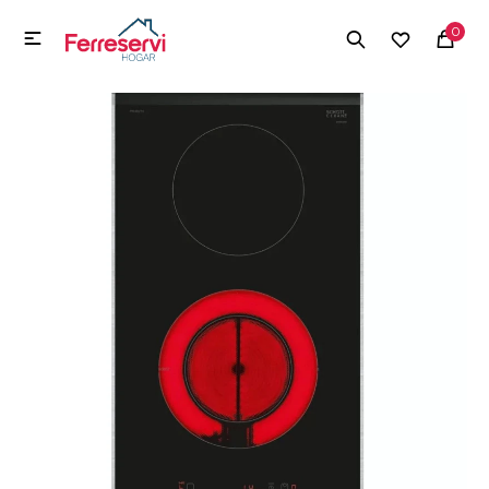
MI CUENTA
0

Menú
Herramientas y Construcción
Electrodomésticos
Herramientas y Construcción
Electrodomésticos
Tecnología
Deportes
Camping