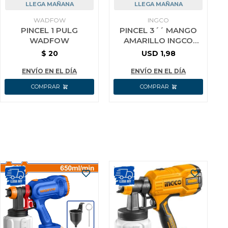
LLEGA MAÑANA
LLEGA MAÑANA
WADFOW
INGCO
PINCEL 1 PULG
PINCEL 3´´ MANGO
WADFOW
AMARILLO INGCO
CHPTB78603
$
20
USD
1,98
ENVÍO EN EL DÍA
ENVÍO EN EL DÍA