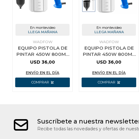
En montevideo
En montevideo
LLEGA MAÑANA
LLEGA MAÑANA
WADFOW
WADFOW
EQUIPO PISTOLA DE
EQUIPO PISTOLA DE
PINTAR 450W 800ML
PINTAR 450W 800ML
WADFOW WEG1A01
WADFOW WEG1A16
USD
36,00
USD
36,00
ENVÍO EN EL DÍA
ENVÍO EN EL DÍA
Suscríbete a nuestra newslette
Recibe todas las novedades y ofertas de nuestr