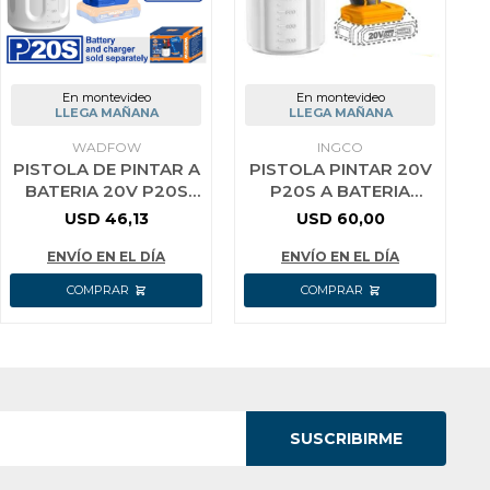
En montevideo
En montevideo
LLEGA MAÑANA
LLEGA MAÑANA
WADFOW
INGCO
PISTOLA DE PINTAR A
PISTOLA PINTAR 20V
BATERIA 20V P20S
P20S A BATERIA
650ML/MIN SIN BAT
INGCO CSGLI2003
USD
46,13
USD
60,00
SIN CARG WADFOW
WSU3066
ENVÍO EN EL DÍA
ENVÍO EN EL DÍA
SUSCRIBIRME