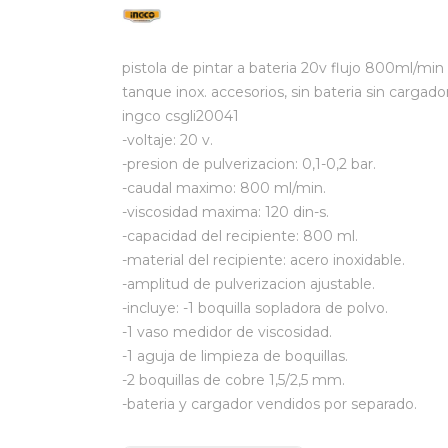
pistola de pintar a bateria 20v flujo 800ml/min
tanque inox. accesorios, sin bateria sin cargado
ingco csgli20041
-voltaje: 20 v.
-presion de pulverizacion: 0,1-0,2 bar.
-caudal maximo: 800 ml/min.
-viscosidad maxima: 120 din-s.
-capacidad del recipiente: 800 ml.
-material del recipiente: acero inoxidable.
-amplitud de pulverizacion ajustable.
-incluye: -1 boquilla sopladora de polvo.
-1 vaso medidor de viscosidad.
-1 aguja de limpieza de boquillas.
-2 boquillas de cobre 1,5/2,5 mm.
-bateria y cargador vendidos por separado.