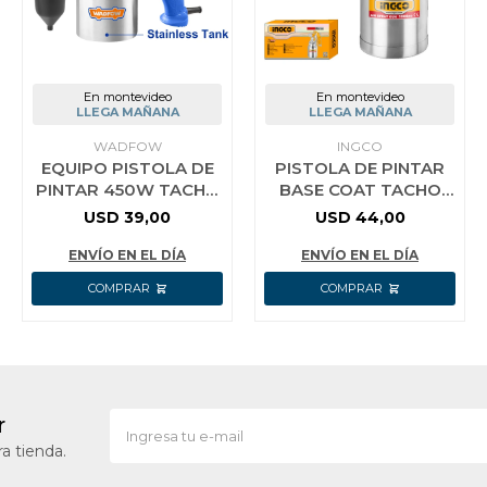
En montevideo
En montevideo
LLEGA MAÑANA
LLEGA MAÑANA
WADFOW
INGCO
EQUIPO PISTOLA DE
PISTOLA DE PINTAR
PINTAR 450W TACHO
BASE COAT TACHO
METAL WADFOW
ABAJO 1000CC 1.8MM
USD
39,00
USD
44,00
WEG1A02
INGCO ASG3102
ENVÍO EN EL DÍA
ENVÍO EN EL DÍA
r
a tienda.