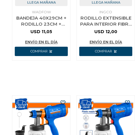
LLEGA MAÑANA
LLEGA MAÑANA
WADFOW
INGCO
BANDEJA 40X29CM +
RODILLO EXTENSIBLE
RODILLO 23CM +
PARA INTERIOR FIBRA
REPUESTOS
23CM INGCO
USD
11,05
USD
12,00
WADFOW WCB3H51
HRHT442302T
ENVÍO EN EL DÍA
ENVÍO EN EL DÍA