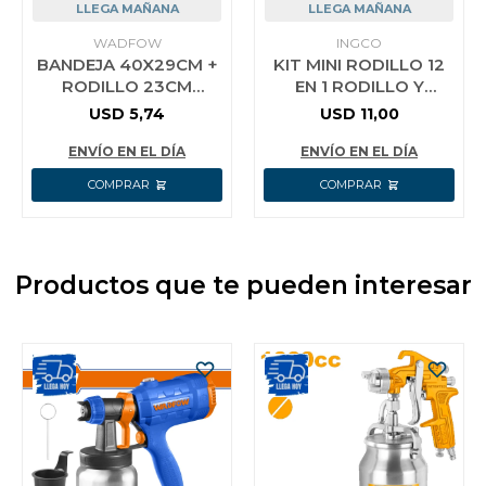
LLEGA MAÑANA
LLEGA MAÑANA
WADFOW
INGCO
BANDEJA 40X29CM +
KIT MINI RODILLO 12
RODILLO 23CM
EN 1 RODILLO Y
POLIESTER WCB3H39
REPUESTO INGCO
USD
5,74
USD
11,00
HKTCB121001
ENVÍO EN EL DÍA
ENVÍO EN EL DÍA
Productos que te pueden interesar