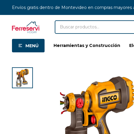
Envíos gratis dentro de Montevideo en compras mayores
Herramientas y Construcción
E
MENÚ