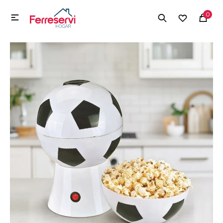
MI CUENTA
0

Menú
Herramientas y Construcción
Electrodomésticos
Herramientas y Construcción
Electrodomésticos
Tecnología
Deportes
Camping