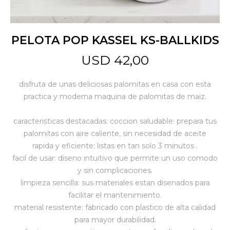
Jardín y Aire Libre
PELOTA POP KASSEL KS-BALLKIDS
USD
42,00
Mascotas
disfruta de unas deliciosas palomitas en casa con esta
practica y moderna maquina de palomitas de maiz.
Bazar
caracteristicas destacadas: coccion saludable: prepara tus
palomitas con aire caliente, sin necesidad de aceite
Juguetes y artículos para bebé
rapida y eficiente: listas en tan solo 3 minutos .
facil de usar: diseno intuitivo que permite un uso comodo
y sin complicaciones.
Gastronomía
limpieza sencilla: sus materiales estan disenados para
facilitar el mantenimiento.
material resistente: fabricado con plastico de alta calidad
Ferretería
para mayor durabilidad.