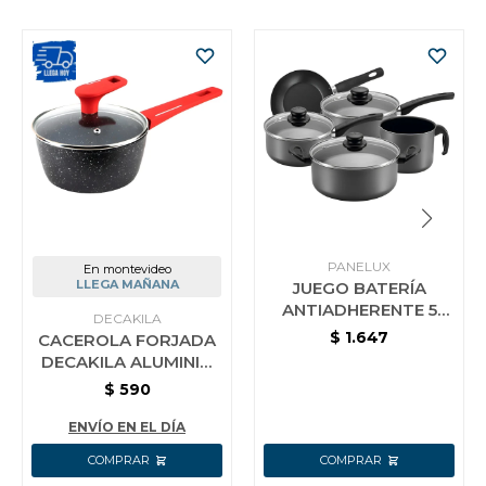
PANELUX
En montevideo
LLEGA MAÑANA
JUEGO BATERÍA
ANTIADHERENTE 5
DECAKILA
PIEZAS C/TAPA
$
1.647
CACEROLA FORJADA
PANELUX MAGNIFIC
DECAKILA ALUMINIO
16 CM
$
590
ENVÍO EN EL DÍA