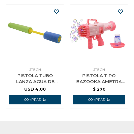
JTECH
JTECH
PISTOLA TUBO
PISTOLA TIPO
LANZA AGUA DE
BAZOOKA AMETRA
ESPUMA RETRÁCTIL
BURBU 32 AGUJERO
USD
4,00
$
270
AMARILLO
ROSADA
(JTJUG997ROS)