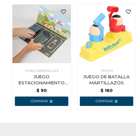
CHAU PANTALLAS
JTECH
JUEGO
JUEGO DE BATALLA
ESTACIONAMIENTO
MARTILLAZOS
DE CELULARES CHAU
$
90
$
160
PANTALLAS