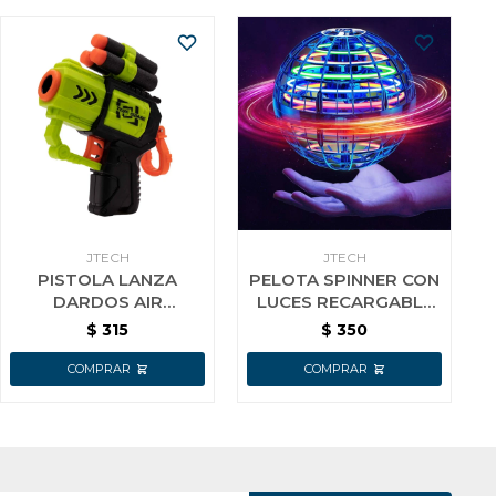
JTECH
JTECH
PISTOLA LANZA
PELOTA SPINNER CON
DARDOS AIR
LUCES RECARGABLE
BLASTER 6 DARDOS
VOLADOR
$
315
$
350
VERDE