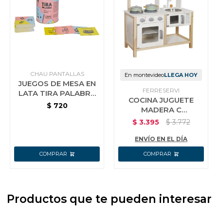
CHAU PANTALLAS
En montevideo
LLEGA HOY
JUEGOS DE MESA EN
FERRESERVI
LATA TIRA PALABRA
COCINA JUGUETE
CHAU PANTALLAS
$
720
MADERA C
MICROONDAS
$
3.395
$
3.772
BLANCA
ENVÍO EN EL DÍA
Productos que te pueden interesar