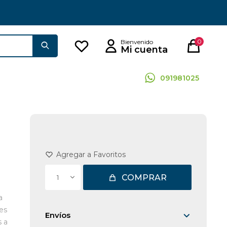
0
091981025
COMPRAR
1
a
es
Envíos
s a