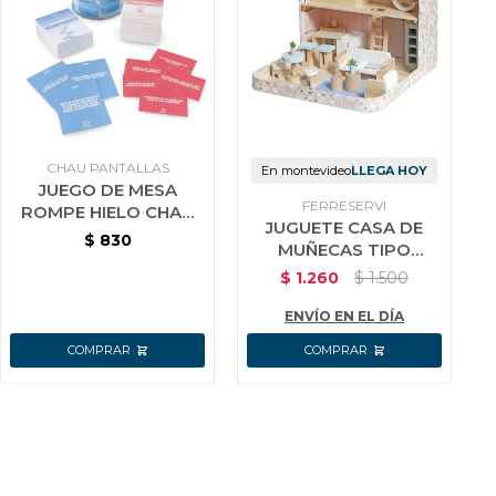
CHAU PANTALLAS
En montevideo
LLEGA HOY
JUEGO DE MESA
FERRESERVI
ROMPE HIELO CHAU
JUGUETE CASA DE
PANTALLAS
$
830
MUÑECAS TIPO
VALIJA PLEGABLE
$
1.260
$
1.500
ENVÍO EN EL DÍA