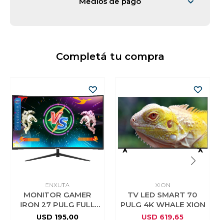
Medios de pago
Vestimenta y calzado
Completá tu compra
ENXUTA
XION
MONITOR GAMER
TV LED SMART 70
IRON 27 PULG FULL
PULG 4K WHALE XION
HD CURVO ENXUTA
USD
195,00
USD
619,65