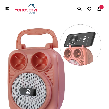
MI CUENTA
0

Menú
Herramientas y Construcción
Electrodomésticos
Herramientas y Construcción
Electrodomésticos
Tecnología
Deportes
Camping