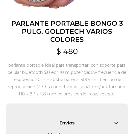
Jardín y Aire Libre
PARLANTE PORTABLE BONGO 3
PULG. GOLDTECH VARIOS
COLORES
Mascotas
$
480
Bazar
parlante portable ideal para transportar, con soporte para
celular bluetooth 5.0 edr 10 m potencia: 5w frecuencia de
respuesta: 20hz – 20khz bateria: 500mah tiempo de
Juguetes y artículos para bebé
reproduccion: 2-3 hs conectividad: usb/tf/fm/aux tamano:
118 x 87 x 153 mm colores: verde, rosa, celeste.
Gastronomía
Envíos
Ferretería