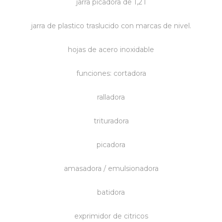
jarra picadora de 1,2 l
Vestimenta y calzado
jarra de plastico traslucido con marcas de nivel.
hojas de acero inoxidable
funciones: cortadora
ralladora
trituradora
picadora
amasadora / emulsionadora
batidora
exprimidor de citricos