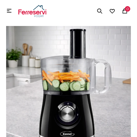
MI CUENTA
0

Menú
Herramientas y Construcción
Electrodomésticos
Herramientas y Construcción
Electrodomésticos
Tecnología
Deportes
Camping