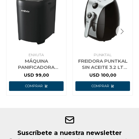
ENXUTA
PUNKTAL
MÁQUINA
FREIDORA PUNTKAL
PANIFICADORA
SIN ACEITE 3.2 LT
ENXUTA
1500W F
USD
99,00
USD
100,00
SDAENXMP511 400W
CAPACIDAD 900G DE
PAN
Suscríbete a nuestra newsletter