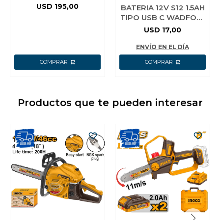
PORTÁTIL 16000MAH
USD
195,00
BATERIA 12V S12 1.5AH
EQUUS EPOWER-
TIPO USB C WADFOW
237BARRANCADOR
WLBS5150
USD
17,00
MULTIFUNCI
ENVÍO EN EL DÍA
Productos que te pueden interesar