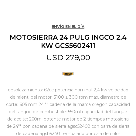
Jardín y Aire Libre
ENVÍO EN EL DÍA
MOTOSIERRA 24 PULG INGCO 2.4
Mascotas
KW GCS5602411
USD
279,00
Bazar
Juguetes y artículos para bebé
desplazamiento: 62cc potencia nominal: 2,4 kw velocidad
de ralenti del motor: 3100 ± 300 rpm max. diametro de
corte: 605 mm 24 "" cadena de la marca oregon capacidad
Gastronomía
del tanque de combustible: 550ml capacidad del tanque
de aceite: 260ml potente motor de 2 tiempos motosierra
de 24"" con cadena de sierra agsc52402 con barra de sierra
Ferretería
de cadena agsb52401 embalado por caja de color