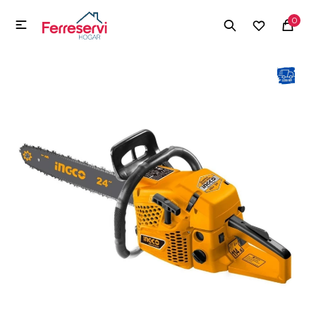
MI CUENTA
0

Menú
Herramientas y Construcción
Electrodomésticos
Herramientas y Construcción
Electrodomésticos
Tecnología
Deportes
Camping