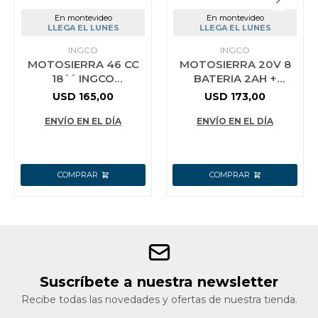
En montevideo
En montevideo
LLEGA EL LUNES
LLEGA EL LUNES
INGCO
INGCO
MOTOSIERRA 46 CC
MOTOSIERRA 20V 8
18´´ INGCO
BATERIA 2AH +
GCS5451811
ACCESORIOS INGCO
USD
165,00
USD
173,00
CGSLI20882
AMARILLO
ENVÍO EN EL DÍA
ENVÍO EN EL DÍA
Suscríbete a nuestra newsletter
Recibe todas las novedades y ofertas de nuestra tienda.