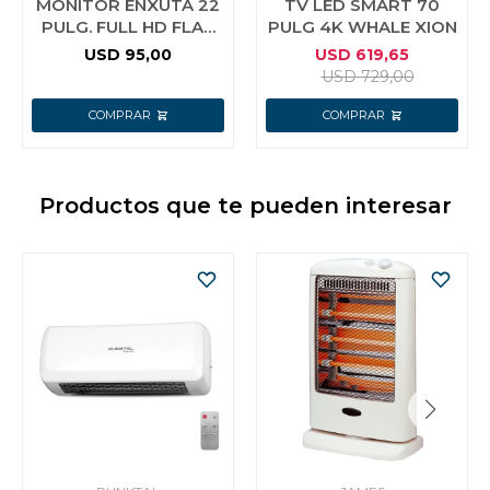
MONITOR ENXUTA 22
TV LED SMART 70
PULG. FULL HD FLAT
PULG 4K WHALE XION
HDMI VGA
USD
95,00
USD
619,65
USD
729,00
Productos que te pueden interesar