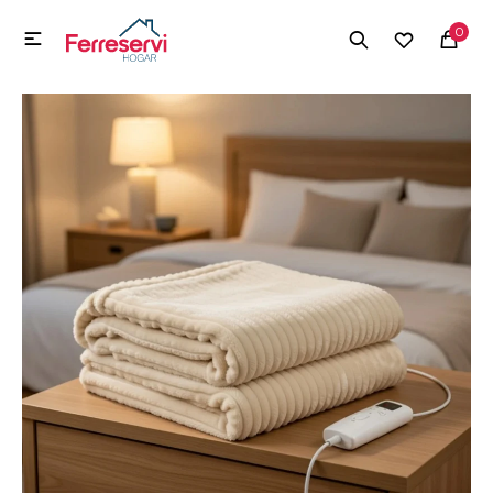
MI CUENTA
0

Menú
Herramientas y Construcción
Electrodomésticos
Herramientas y Construcción
Electrodomésticos
Tecnología
Deportes
Camping