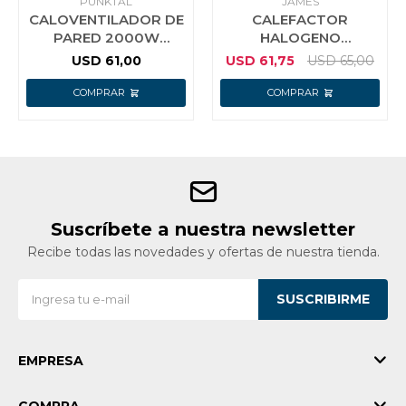
PUNKTAL
JAMES
CALOVENTILADOR DE
CALEFACTOR
PARED 2000W
HALOGENO
PUNKTAL 6900CF
CHE1200W 7946
USD
61,00
USD
61,75
USD
65,00
Suscríbete a nuestra newsletter
Recibe todas las novedades y ofertas de nuestra tienda.
SUSCRIBIRME
EMPRESA