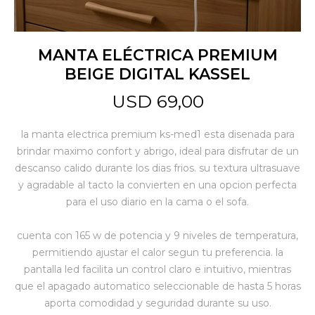
Jardín y Aire Libre
MANTA ELÉCTRICA PREMIUM
BEIGE DIGITAL KASSEL
Mascotas
USD
69,00
la manta electrica premium ks-med1 esta disenada para
Bazar
brindar maximo confort y abrigo, ideal para disfrutar de un
descanso calido durante los dias frios. su textura ultrasuave
y agradable al tacto la convierten en una opcion perfecta
Juguetes y artículos para bebé
para el uso diario en la cama o el sofa.
cuenta con 165 w de potencia y 9 niveles de temperatura,
Gastronomía
permitiendo ajustar el calor segun tu preferencia. la
pantalla led facilita un control claro e intuitivo, mientras
que el apagado automatico seleccionable de hasta 5 horas
Ferretería
aporta comodidad y seguridad durante su uso.