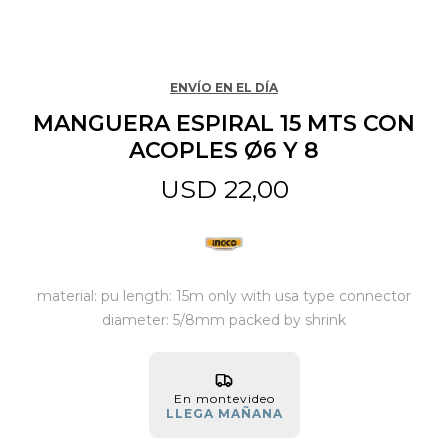
Jardín y Aire Libre
ENVÍO EN EL DÍA
MANGUERA ESPIRAL 15 MTS CON
Mascotas
ACOPLES Ø6 Y 8
USD
22,00
Bazar
Juguetes y artículos para bebé
material: pu length: 15m only with usa type connector
diameter: 5/8mm packed by shrink
Gastronomía
En montevideo
LLEGA MAÑANA
Ferretería