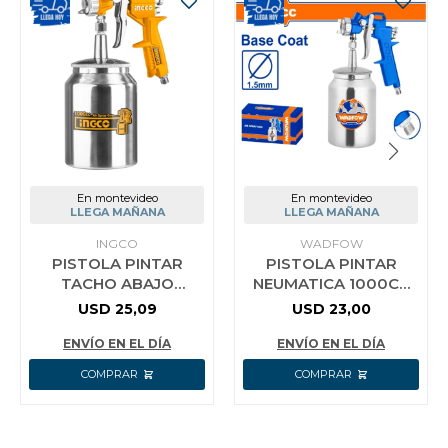
En montevideo
En montevideo
LLEGA MAÑANA
LLEGA MAÑANA
INGCO
WADFOW
PISTOLA PINTAR
PISTOLA PINTAR
TACHO ABAJO
NEUMATICA 1000CC
1000CC 1.5MM BAR
BOQUILLA 1.5MM
USD
25,09
USD
23,00
INGCO
WADFOW WGA1510
ENVÍO EN EL DÍA
ENVÍO EN EL DÍA