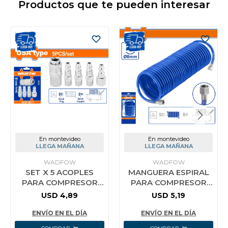
Productos que te pueden interesar
En montevideo
En montevideo
LLEGA MAÑANA
LLEGA MAÑANA
WADFOW
WADFOW
SET X 5 ACOPLES
MANGUERA ESPIRAL
PARA COMPRESOR
PARA COMPRESOR
1/4 WADFOW
10M WADFOW
USD
4,89
USD
5,19
WQG1910
ENVÍO EN EL DÍA
ENVÍO EN EL DÍA