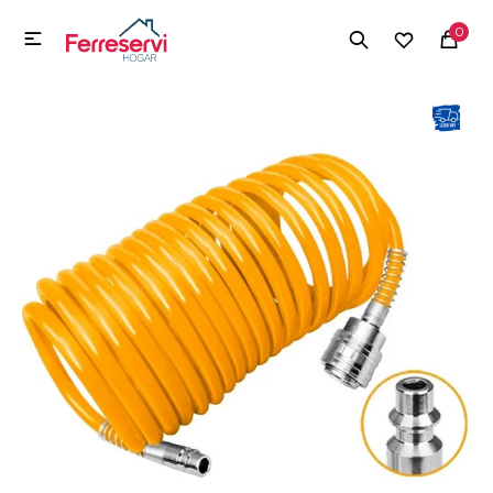
MI CUENTA
0

Menú
Herramientas y Construcción
Electrodomésticos
Herramientas y Construcción
Electrodomésticos
Tecnología
Deportes
Camping