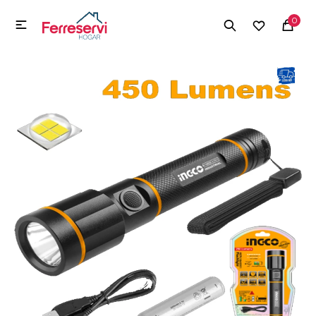
MI CUENTA
0

Menú
Herramientas y Construcción
Electrodomésticos
Herramientas y Construcción
Electrodomésticos
Tecnología
Deportes
Camping