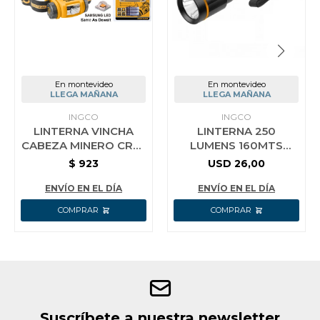
En montevideo
En montevideo
LLEGA MAÑANA
LLEGA MAÑANA
INGCO
INGCO
LINTERNA VINCHA
LINTERNA 250
CABEZA MINERO CREE
LUMENS 160MTS
LED 5W INGCO
INGCO HFL013AAA58
$
923
USD
26,00
ENVÍO EN EL DÍA
ENVÍO EN EL DÍA
Suscríbete a nuestra newsletter