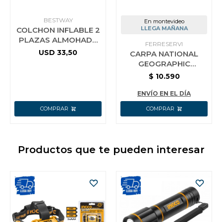
BESTWAY
En montevideo
LLEGA MAÑANA
COLCHON INFLABLE 2
PLAZAS ALMOHADA
FERRESERVI
BESTWAY
USD
33,50
CARPA NATIONAL
GEOGRAPHIC
ROCKPORT 5
$
10.590
PERSONAS
ENVÍO EN EL DÍA
Productos que te pueden interesar