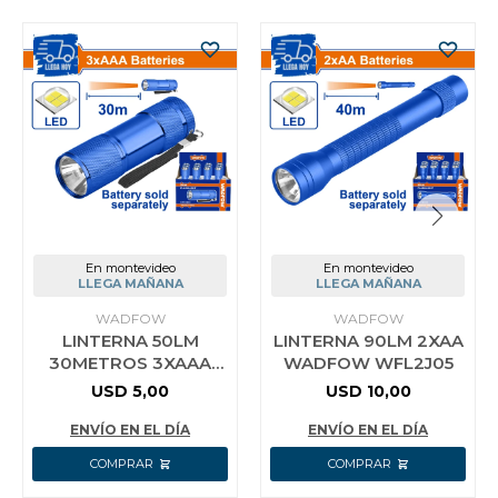
En montevideo
En montevideo
LLEGA MAÑANA
LLEGA MAÑANA
WADFOW
WADFOW
LINTERNA 50LM
LINTERNA 90LM 2XAA
30METROS 3XAAA
WADFOW WFL2J05
WADFOW WFL2J03
USD
5,00
USD
10,00
ENVÍO EN EL DÍA
ENVÍO EN EL DÍA