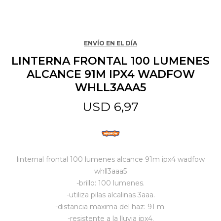
Jardín y Aire Libre
ENVÍO EN EL DÍA
LINTERNA FRONTAL 100 LUMENES
Mascotas
ALCANCE 91M IPX4 WADFOW
WHLL3AAA5
Bazar
USD
6,97
Juguetes y artículos para bebé
linternal frontal 100 lumenes alcance 91m ipx4 wadfow
Gastronomía
whll3aaa5
-brillo: 100 lumenes.
-utiliza pilas alcalinas 3aaa.
Ferretería
-distancia maxima del haz: 91 m.
-resistente a la lluvia ipx4.