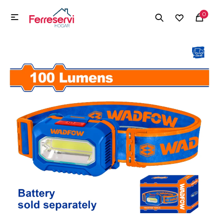
MI CUENTA
0

Menú
Herramientas y Construcción
Electrodomésticos
Herramientas y Construcción
Electrodomésticos
Tecnología
Deportes
Camping