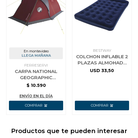
BESTWAY
En montevideo
LLEGA MAÑANA
COLCHON INFLABLE 2
PLAZAS ALMOHADA
FERRESERVI
BESTWAY
USD
33,50
CARPA NATIONAL
GEOGRAPHIC
ROCKPORT 5
$
10.590
PERSONAS
ENVÍO EN EL DÍA
Productos que te pueden interesar