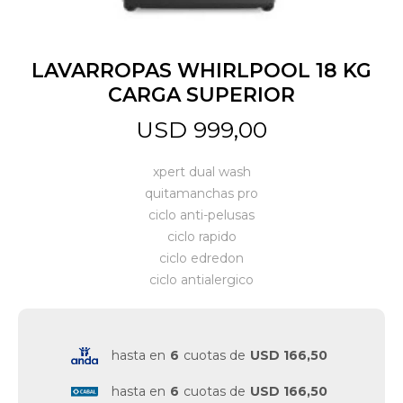
Jardín y Aire Libre
LAVARROPAS WHIRLPOOL 18 KG
CARGA SUPERIOR
Mascotas
USD
999,00
xpert dual wash
Bazar
quitamanchas pro
ciclo anti-pelusas
ciclo rapido
Juguetes y artículos para bebé
ciclo edredon
ciclo antialergico
Gastronomía
hasta en
6
cuotas de
USD 166,50
Ferretería
hasta en
6
cuotas de
USD 166,50