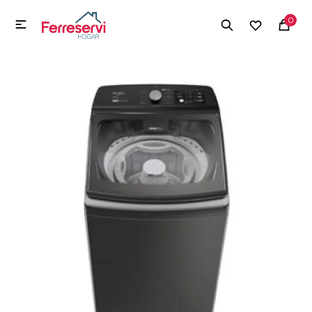
MI CUENTA
0

Menú
Herramientas y Construcción
Electrodomésticos
Herramientas y Construcción
Electrodomésticos
Tecnología
Deportes
Camping