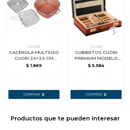
CUORI
CUORI
CACEROLA MULTIUSO
CUBIERTOS CUORI
CUORI 24×24 CM
PREMIUM MODELO
MULTICHEF
VITTORIA 72P-
$
1.869
$
5.584
VITTORIA CON VALIJA
Productos que te pueden interesar