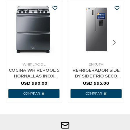
WHIRLPOOL
ENXUTA
COCINA WHIRLPOOL 5
REFRIGERADOR SIDE
HORNALLAS INOX
BY SIDE FRÍO SECO
ENCENDIDO LUZ
INVERTER 529 LITROS
USD
990,00
USD
995,00
DOBLE HORNO
CON DISPENSADOR
ENXUTA