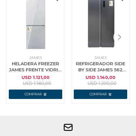
JAMES
JAMES
HELADERA FREEZER
REFRIGERADOR SIDE
JAMES FRENTE VIDRIO
BY SIDE JAMES 562
ESPEJADO 356 LT RJ
LTS RJ 45 M SBSI
USD
1.121,00
USD
1.140,00
428 NT
DARK INOX
USD
1.180,00
USD
1.200,00