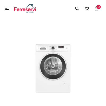
MI CUENTA
0

Menú
Herramientas y Construcción
Electrodomésticos
Herramientas y Construcción
Electrodomésticos
Tecnología
Deportes
Camping