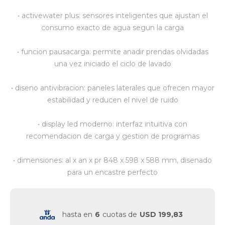
• activewater plus: sensores inteligentes que ajustan el
Vestimenta y calzado
consumo exacto de agua segun la carga
• funcion pausacarga: permite anadir prendas olvidadas
una vez iniciado el ciclo de lavado
• diseno antivibracion: paneles laterales que ofrecen mayor
estabilidad y reducen el nivel de ruido
• display led moderno: interfaz intuitiva con
recomendacion de carga y gestion de programas
• dimensiones: al x an x pr 848 x 598 x 588 mm, disenado
para un encastre perfecto
hasta en
6
cuotas de
USD 199,83