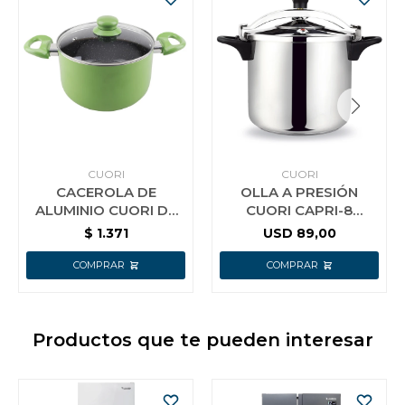
CUORI
CUORI
CACEROLA DE
OLLA A PRESIÓN
ALUMINIO CUORI DE
CUORI CAPRI-8
24 CM CON INTERIOR
ACERO INOX.
$
1.371
USD
89,00
CERAMICO VERDE
Productos que te pueden interesar