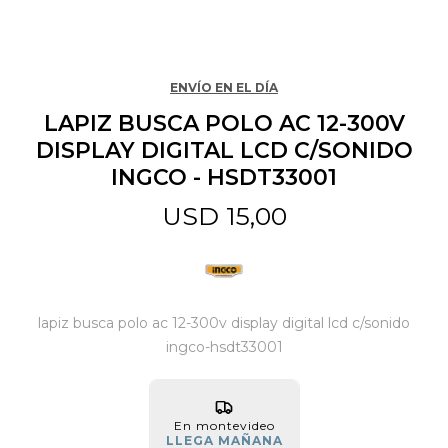
Jardín y Aire Libre
ENVÍO EN EL DÍA
LAPIZ BUSCA POLO AC 12-300V
Mascotas
DISPLAY DIGITAL LCD C/SONIDO
INGCO - HSDT33001
Bazar
USD
15,00
Juguetes y artículos para bebé
lapiz busca polo ac 12-300v display digital lcd c/sonido
Gastronomía
ingco-hsdt33001
Ferretería
En montevideo
LLEGA MAÑANA