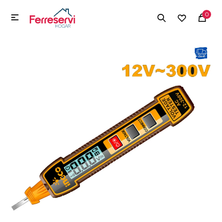
MI CUENTA
0

Menú
Herramientas y Construcción
Electrodomésticos
Herramientas y Construcción
Electrodomésticos
Tecnología
Deportes
Camping