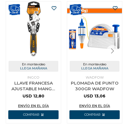
En montevideo
En montevideo
LLEGA MAÑANA
LLEGA MAÑANA
INGCO
WADFOW
LLAVE FRANCESA
PLOMADA DE PUNTO
AJUSTABLE MANGO
300GR WADFOW
GOMA 8´´(20CM)
USD
12,80
USD
13,06
INGCO HADW131088
ABRE 30MM
ENVÍO EN EL DÍA
ENVÍO EN EL DÍA