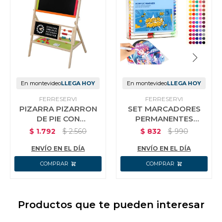
En montevideo
LLEGA HOY
En montevideo
LLEGA HOY
FERRESERVI
FERRESERVI
PIZARRA PIZARRON
SET MARCADORES
DE PIE CON
PERMANENTES
ACCESORIOS
ACRILICO 80 PIEZAS
$
1.792
$
2.560
$
832
$
990
EDUCATIVOS
VALIJA
ENVÍO EN EL DÍA
ENVÍO EN EL DÍA
Productos que te pueden interesar