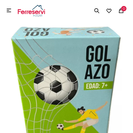
MI CUENTA
0

Menú
Herramientas y Construcción
Electrodomésticos
Herramientas y Construcción
Electrodomésticos
Tecnología
Deportes
Camping