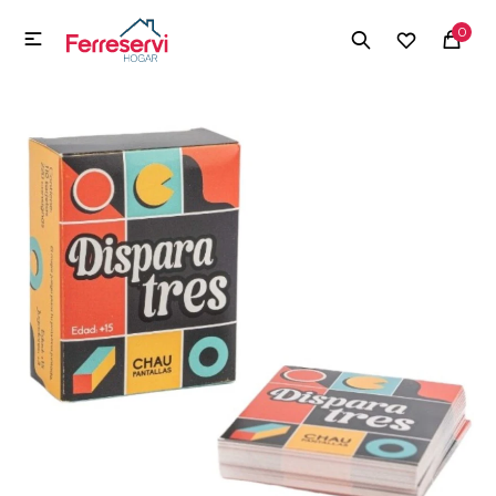
MI CUENTA
0

Menú
Herramientas y Construcción
Electrodomésticos
Herramientas y Construcción
Electrodomésticos
Tecnología
Deportes
Camping