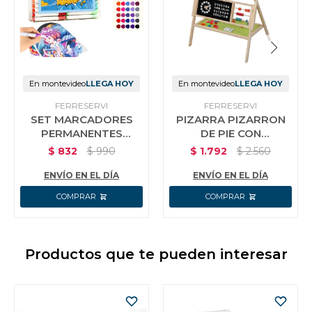
En montevideo
LLEGA HOY
En montevideo
LLEGA HOY
FERRESERVI
FERRESERVI
SET MARCADORES
PIZARRA PIZARRON
PERMANENTES
DE PIE CON
ACRILICO 80 PIEZAS
ACCESORIOS
$
832
$
990
$
1.792
$
2.560
VALIJA
EDUCATIVOS
ENVÍO EN EL DÍA
ENVÍO EN EL DÍA
Productos que te pueden interesar