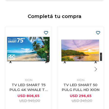
Completá tu compra
XION
XION
TV LED SMART 75
TV LED SMART 50
PULG 4K WHALE TV
PULG FULL HD XION
XION
USD
806,65
USD
296,65
USD
949,00
USD
349,00