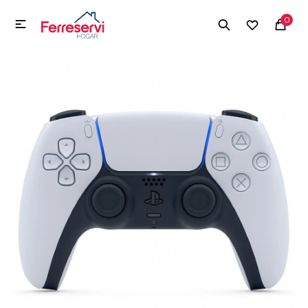
MI CUENTA
0

Menú
Herramientas y Construcción
Electrodomésticos
Herramientas y Construcción
Electrodomésticos
Tecnología
Deportes
Camping