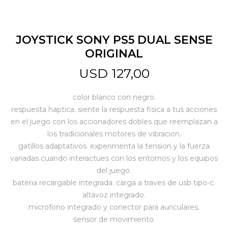
Jardín y Aire Libre
JOYSTICK SONY PS5 DUAL SENSE
ORIGINAL
Mascotas
USD
127,00
color blanco con negro.
Bazar
respuesta haptica. siente la respuesta fisica a tus acciones
en el juego con los accionadores dobles que reemplazan a
los tradicionales motores de vibracion.
Juguetes y artículos para bebé
gatillos adaptativos. experimenta la tension y la fuerza
variadas cuando interactues con los entornos y los equipos
del juego.
Gastronomía
bateria recargable integrada. carga a traves de usb tipo-c.
altavoz integrado.
microfono integrado y conector para auriculares.
Ferretería
sensor de movimiento.