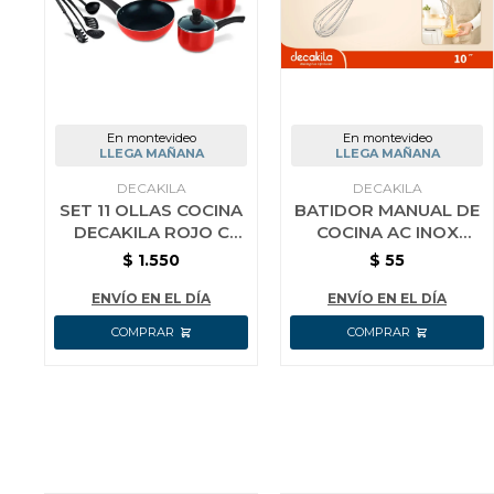
En montevideo
En montevideo
LLEGA MAÑANA
LLEGA MAÑANA
DECAKILA
DECAKILA
SET 11 OLLAS COCINA
BATIDOR MANUAL DE
DECAKILA ROJO C
COCINA AC INOX
UTENSILIOS
DECAKILA 25 CM
$
1.550
$
55
ENVÍO EN EL DÍA
ENVÍO EN EL DÍA