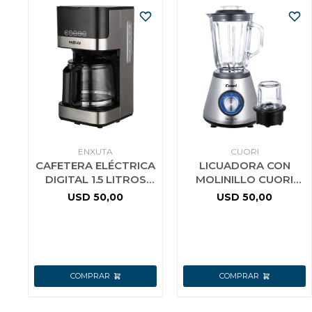
ENXUTA
CUORI
CAFETERA ELÉCTRICA
LICUADORA CON
DIGITAL 1.5 LITROS
MOLINILLO CUORI
900 WATTS
FRULLATI 1.5 LTS
USD
50,00
USD
50,00