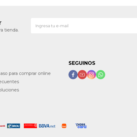
r
a tienda.
SEGUINOS
paso para comprar online




recuentes
oluciones