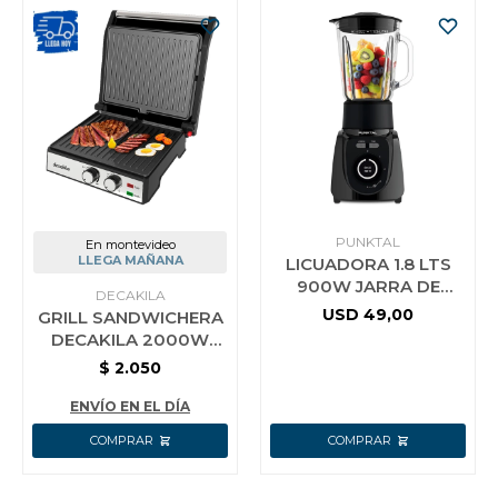
PUNKTAL
En montevideo
LLEGA MAÑANA
LICUADORA 1.8 LTS
900W JARRA DE
DECAKILA
VIDRIO 4 VELOC.
USD
49,00
GRILL SANDWICHERA
PUNKTAL F
DECAKILA 2000W
KEEC079M
$
2.050
ENVÍO EN EL DÍA