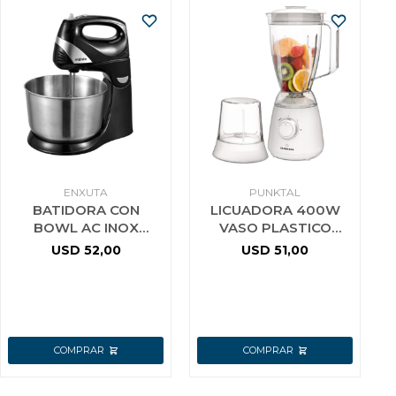
ENXUTA
PUNKTAL
BATIDORA CON
LICUADORA 400W
BOWL AC INOX
VASO PLASTICO
ENXUTA 300W 5
PUNKTAL 337LIC
USD
52,00
USD
51,00
VELOCIDADES FF
SDAENXB643CB