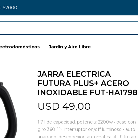
 a $2000
lectrodomésticos
Jardín y Aire Libre
JARRA ELECTRICA
FUTURA PLUS+ ACERO
INOXIDABLE FUT-HA179
USD
49,00
1,7 l de capacidad. potencia: 2200w • base con
giro 360 °°.• interruptor on/off luminoso • auto
apagado: desconexion automatica al • filtro ant