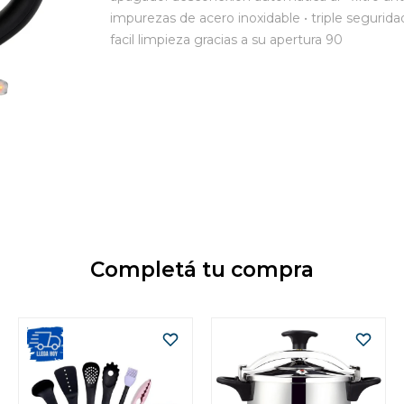
impurezas de acero inoxidable • triple seguridad
facil limpieza gracias a su apertura 90
Completá tu compra