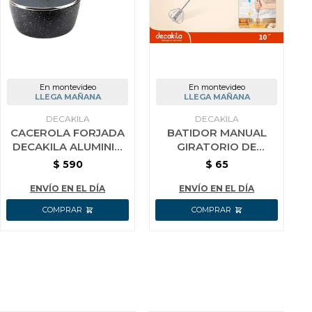
En montevideo
En montevideo
LLEGA MAÑANA
LLEGA MAÑANA
DECAKILA
DECAKILA
CACEROLA FORJADA
BATIDOR MANUAL
DECAKILA ALUMINIO
GIRATORIO DE
16 CM
COCINA AC INOX
$
590
$
65
DECAKILA 25 CM
ENVÍO EN EL DÍA
ENVÍO EN EL DÍA