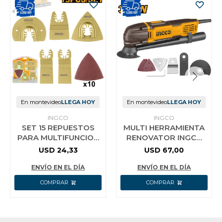
En montevideo
LLEGA HOY
En montevideo
LLEGA HOY
INGCO
INGCO
SET 15 REPUESTOS
MULTI HERRAMIENTA
PARA MULTIFUNCION
RENOVATOR INGCO
MULTI HERRAMIENTA
MF3008 300W
USD
24,33
USD
67,00
RENOVATOR INGCO
MF3008 300W
ENVÍO EN EL DÍA
ENVÍO EN EL DÍA