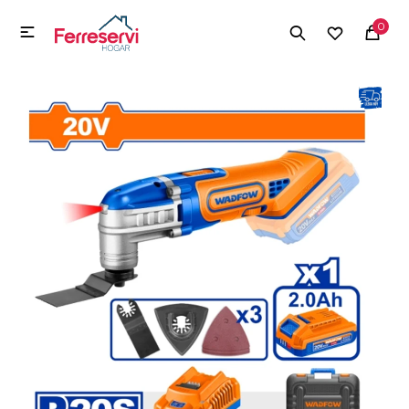
MI CUENTA
0

Menú
Herramientas y Construcción
Electrodomésticos
Herramientas y Construcción
Electrodomésticos
Tecnología
Deportes
Camping