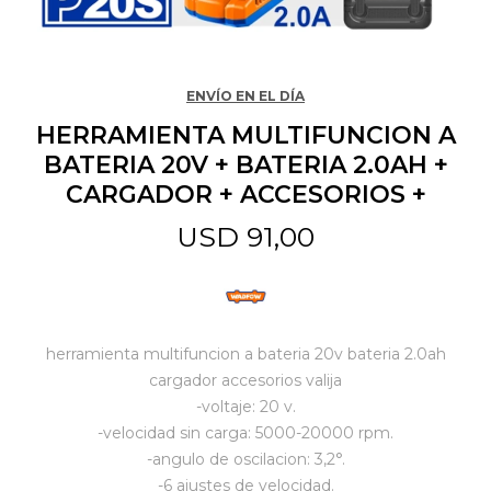
Jardín y Aire Libre
ENVÍO EN EL DÍA
HERRAMIENTA MULTIFUNCION A
Mascotas
BATERIA 20V + BATERIA 2.0AH +
CARGADOR + ACCESORIOS +
Bazar
USD
91,00
Juguetes y artículos para bebé
herramienta multifuncion a bateria 20v bateria 2.0ah
Gastronomía
cargador accesorios valija
-voltaje: 20 v.
-velocidad sin carga: 5000-20000 rpm.
Ferretería
-angulo de oscilacion: 3,2°.
-6 ajustes de velocidad.