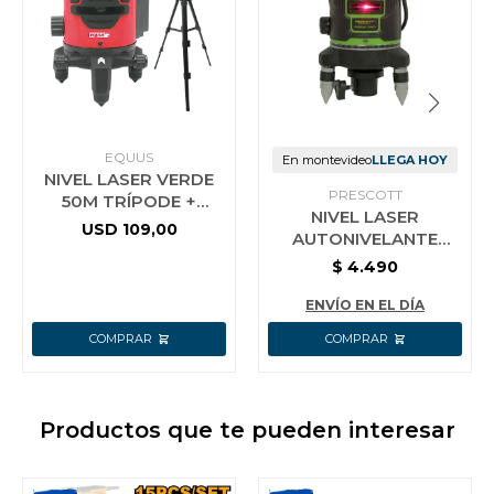
EQUUS
En montevideo
LLEGA HOY
NIVEL LASER VERDE
PRESCOTT
50M TRÍPODE +
NIVEL LASER
ACCESORIOS EQUUS
USD
109,00
AUTONIVELANTE
PRESCOTT
$
4.490
ENVÍO EN EL DÍA
Productos que te pueden interesar