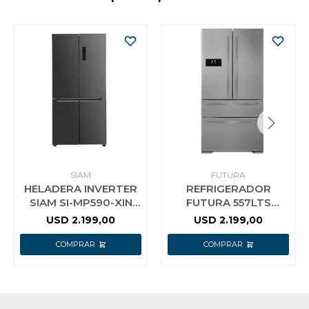
SIAM
FUTURA
HELADERA INVERTER
REFRIGERADOR
SIAM SI-MP590-XIN
FUTURA 557LTS
532 L
INVERTER FUT-
USD
2.199,00
USD
2.199,00
RPF560-X ACERO
INOX.