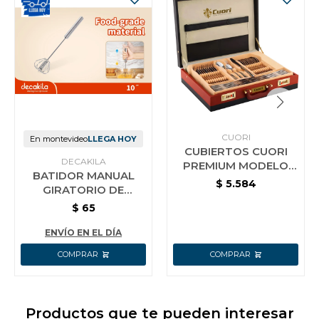
CUORI
En montevideo
LLEGA HOY
CUBIERTOS CUORI
DECAKILA
PREMIUM MODELO
BATIDOR MANUAL
VITTORIA 72P-
$
5.584
GIRATORIO DE
VITTORIA CON VALIJA
COCINA AC INOX
$
65
DECAKILA 25 CM
ENVÍO EN EL DÍA
Productos que te pueden interesar