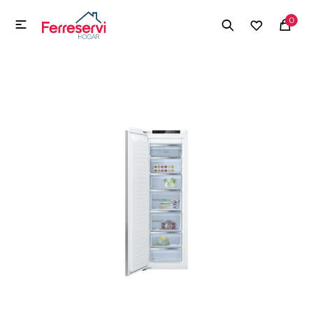
MI CUENTA
0

Menú
Herramientas y Construcción
Electrodomésticos
Herramientas y Construcción
Electrodomésticos
Tecnología
Deportes
Camping