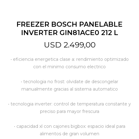
Jardín y Aire Libre
FREEZER BOSCH PANELABLE
INVERTER GIN81ACE0 212 L
Mascotas
USD
2.499,00
• eficiencia energetica clase a: rendimiento optimizado
Bazar
con el minimo consumo electrico
• tecnologia no frost: olvidate de descongelar
Juguetes y artículos para bebé
manualmente gracias al sistema automatico
• tecnologia inverter: control de temperatura constante y
Gastronomía
preciso para mayor frescura
• capacidad xl con cajones bigbox: espacio ideal para
Ferretería
alimentos de gran volumen