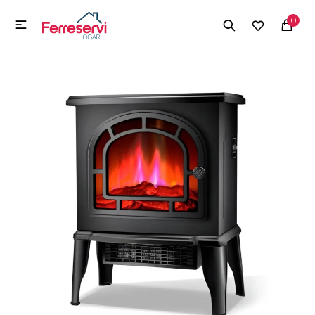
MI CUENTA
0

Menú
Herramientas y Construcción
Electrodomésticos
Herramientas y Construcción
Electrodomésticos
Tecnología
Deportes
Camping