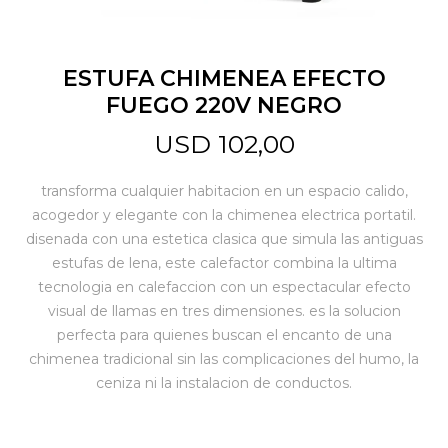
Jardín y Aire Libre
ESTUFA CHIMENEA EFECTO
FUEGO 220V NEGRO
Mascotas
USD
102,00
transforma cualquier habitacion en un espacio calido,
Bazar
acogedor y elegante con la chimenea electrica portatil.
disenada con una estetica clasica que simula las antiguas
estufas de lena, este calefactor combina la ultima
Juguetes y artículos para bebé
tecnologia en calefaccion con un espectacular efecto
visual de llamas en tres dimensiones. es la solucion
perfecta para quienes buscan el encanto de una
Gastronomía
chimenea tradicional sin las complicaciones del humo, la
ceniza ni la instalacion de conductos.
Ferretería