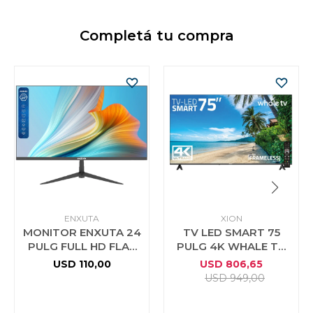
Completá tu compra
ENXUTA
XION
MONITOR ENXUTA 24
TV LED SMART 75
PULG FULL HD FLAT
PULG 4K WHALE TV
HDMI VGA
XION
USD
110,00
USD
806,65
USD
949,00