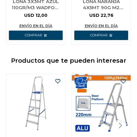
LONA 3X3MT AZUL
LONA NARANJA
110GR/M3 WADFOW
4X5MT 90G M2
WTQ1833
IMPERMEABLE
USD
12,00
USD
22,76
WADFOW WTQ0945
ENVÍO EN EL DÍA
ENVÍO EN EL DÍA
Productos que te pueden interesar