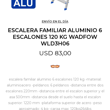
Jardín y Aire Libre
ENVÍO EN EL DÍA
ESCALERA FAMILIAR ALUMINIO 6
Mascotas
ESCALONES 120 KG WADFOW
WLD3H06
Bazar
USD
83,00
Juguetes y artículos para bebé
escalera familiar aluminio 6 escalones 120 kg -material:
aluminioacero -peldanos: 6 peldanos -distancia entre dos
Gastronomía
escalones 220mm -distancia entre el escalon superior y el
asa 500mm -distancia desde el suelo hasta el escalon
Ferretería
superior: 1220 mm -plataforma superior de acero -peso
aproximado: 4 kg -carga max: 120kg264lbs