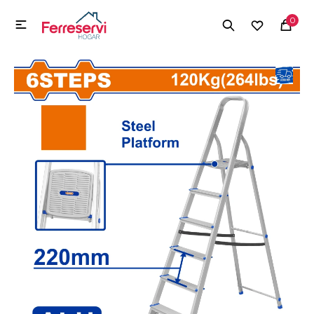
MI CUENTA
0

Menú
Herramientas y Construcción
Electrodomésticos
Herramientas y Construcción
Electrodomésticos
Tecnología
Deportes
Camping