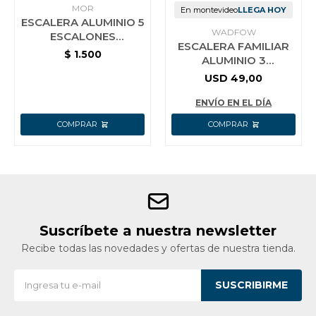
MOR
En montevideo
LLEGA HOY
ESCALERA ALUMINIO 5
WADFOW
ESCALONES
ESCALERA FAMILIAR
RESIDENCIAL MOR
$
1.500
ALUMINIO 3
ESCALONES 120KG
USD
49,00
WADFOW WLD3H03
ENVÍO EN EL DÍA
Suscríbete a nuestra newsletter
Recibe todas las novedades y ofertas de nuestra tienda.
SUSCRIBIRME