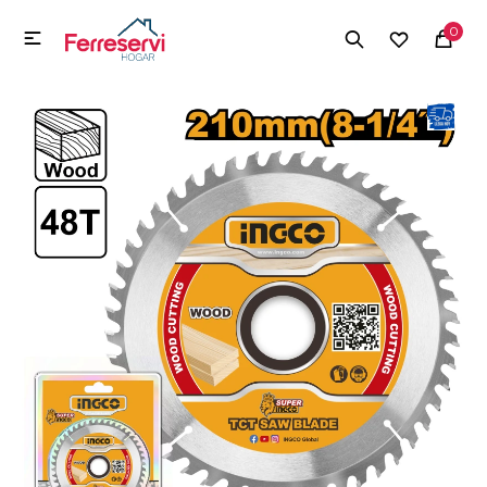
MI CUENTA
0

Menú
Herramientas y Construcción
Electrodomésticos
Herramientas y Construcción
Electrodomésticos
Tecnología
Deportes
Camping