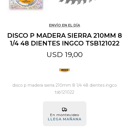
Jardín y Aire Libre
ENVÍO EN EL DÍA
DISCO P MADERA SIERRA 210MM 8
Mascotas
1/4 48 DIENTES INGCO TSB121022
USD
19,00
Bazar
Juguetes y artículos para bebé
disco p madera sierra 210mm 8 1/4 48 dientes ingco
tsb121022
Gastronomía
En montevideo
LLEGA MAÑANA
Ferretería