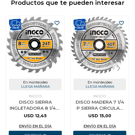
Productos que te pueden interesar
En montevideo
En montevideo
LLEGA MAÑANA
LLEGA MAÑANA
INGCO
INGCO
DISCO SIERRA
DISCO MADERA 7 1/4
INGLETADORA 8 1/4´´
P SIERRA CIRCULAR
24 DIENTES P
INGCO 40 D B/ 20 MM
USD
12,45
USD
15,00
MADERA INGCO
C RED A 16MM
TSB121021
TSB118515
ENVÍO EN EL DÍA
ENVÍO EN EL DÍA