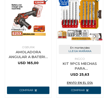
OSBURK
En montevideo
LLEGA MAÑANA
AMOLADORA
ANGULAR A BATERIA
INGCO
25V E25X 115MM (4-
USD
165,00
KIT 9PCS MECHAS
1/2) SIN BATERIA SIN
PARA
CARGADOR USO
ROTOMARTILLO SDS
USD
25,63
PLUS INGCO
AKDL30906
ENVÍO EN EL DÍA