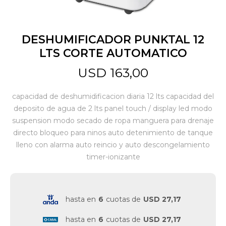
Jardín y Aire Libre
DESHUMIFICADOR PUNKTAL 12
LTS CORTE AUTOMATICO
Mascotas
USD
163,00
capacidad de deshumidificacion diaria 12 lts capacidad del
Bazar
deposito de agua de 2 lts panel touch / display led modo
suspension modo secado de ropa manguera para drenaje
directo bloqueo para ninos auto detenimiento de tanque
Juguetes y artículos para bebé
lleno con alarma auto reincio y auto descongelamiento
timer-ionizante
Gastronomía
hasta en
6
cuotas de
USD 27,17
Ferretería
hasta en
6
cuotas de
USD 27,17