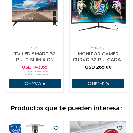
XION
ENXUTA
TV LED SMART 32
MONITOR GAMER
PULG SLIM XION
CURVO 32 PULGADAS
FULL HD 165HZ
USD
143,65
USD
265,00
ENXUTA NEGRO
USD
169,00
Productos que te pueden interesar