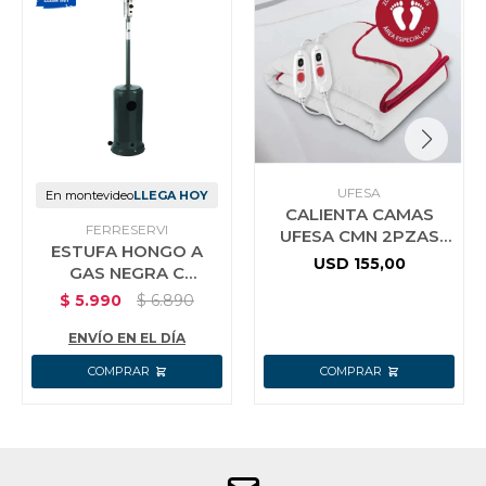
UFESA
En montevideo
LLEGA HOY
CALIENTA CAMAS
FERRESERVI
UFESA CMN 2PZAS
ESTUFA HONGO A
120W
USD
155,00
GAS NEGRA C
VALVULA Y
$
5.990
$
6.890
MANGUERA URSEA
ENVÍO EN EL DÍA