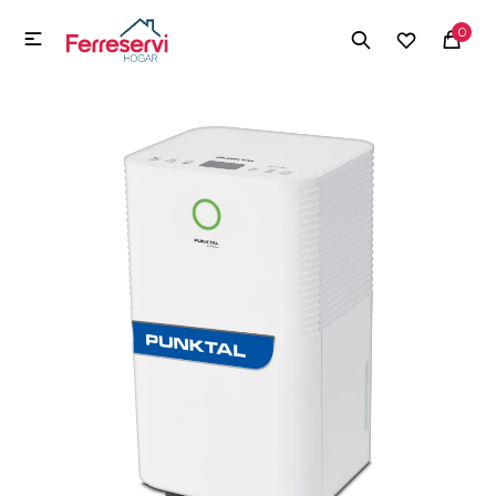
MI CUENTA
0

Menú
Herramientas y Construcción
Electrodomésticos
Herramientas y Construcción
Electrodomésticos
Tecnología
Deportes
Camping