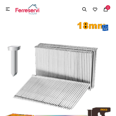
MI CUENTA
0

Menú
Herramientas y Construcción
Electrodomésticos
Herramientas y Construcción
Electrodomésticos
Tecnología
Deportes
Camping