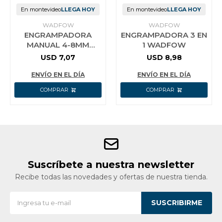
En montevideo
LLEGA HOY
En montevideo
LLEGA HOY
WADFOW
WADFOW
ENGRAMPADORA
ENGRAMPADORA 3 EN
MANUAL 4-8MM
1 WADFOW
WADFOW
USD
7,07
USD
8,98
ENVÍO EN EL DÍA
ENVÍO EN EL DÍA
Suscríbete a nuestra newsletter
Recibe todas las novedades y ofertas de nuestra tienda.
SUSCRIBIRME