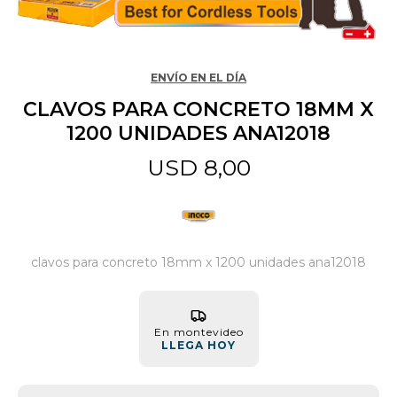
Jardín y Aire Libre
ENVÍO EN EL DÍA
CLAVOS PARA CONCRETO 18MM X
Mascotas
1200 UNIDADES ANA12018
USD
8,00
Bazar
Juguetes y artículos para bebé
clavos para concreto 18mm x 1200 unidades ana12018
Gastronomía
En montevideo
LLEGA HOY
Ferretería