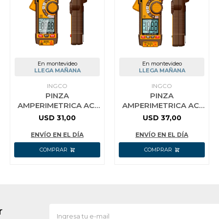
En montevideo
En montevideo
LLEGA MAÑANA
LLEGA MAÑANA
INGCO
INGCO
PINZA
PINZA
AMPERIMETRICA AC-
AMPERIMETRICA AC-
400A INGCO -
600A INGCO -
USD
31,00
USD
37,00
DCM62001
DCM66001
ENVÍO EN EL DÍA
ENVÍO EN EL DÍA
r