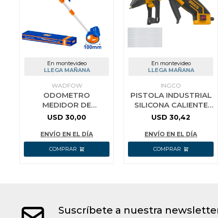
En montevideo
En montevideo
LLEGA MAÑANA
LLEGA MAÑANA
WADFOW
INGCO
ODOMETRO
PISTOLA INDUSTRIAL
MEDIDOR DE
SILICONA CALIENTE
DISTANCIA WADFOW
30W 220W
USD
30,00
USD
30,42
WMW1545
20/30G/MIN GG308
ENVÍO EN EL DÍA
ENVÍO EN EL DÍA
Suscríbete a nuestra newslette