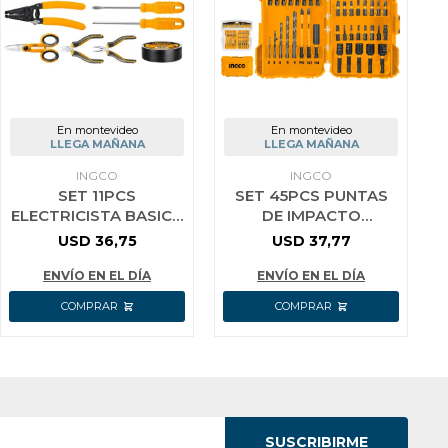
En montevideo
En montevideo
LLEGA MAÑANA
LLEGA MAÑANA
INGCO
INGCO
SET 11PCS
SET 45PCS PUNTAS
ELECTRICISTA BASICO
DE IMPACTO
INGCO HKETS0111
ADAPTADOR INGCO
USD
36,75
USD
37,77
AKDL24502
ENVÍO EN EL DÍA
ENVÍO EN EL DÍA
SUSCRIBIRME