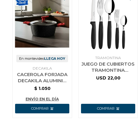
TRAMONTINA
En montevideo
LLEGA HOY
JUEGO DE CUBIERTOS
DECAKILA
TRAMONTINA
CACEROLA FORJADA
IPANEMA 30 PZAS
USD
22,00
DECAKILA ALUMINIO
NEGRO
DOBLE AGARRE 24CM
$
1.050
ENVÍO EN EL DÍA