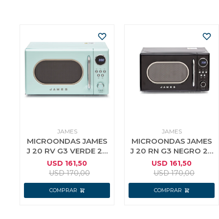
JAMES
JAMES
MICROONDAS JAMES
MICROONDAS JAMES
J 20 RV G3 VERDE 20
J 20 RN G3 NEGRO 20
LTS
LTS
USD
161,50
USD
161,50
USD
170,00
USD
170,00