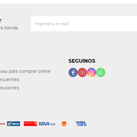
r
a tienda.
SEGUINOS
paso para comprar online




recuentes
oluciones