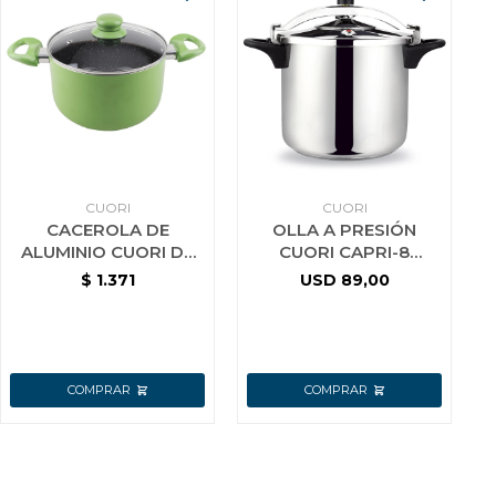
CUORI
CUORI
CACEROLA DE
OLLA A PRESIÓN
ALUMINIO CUORI DE
CUORI CAPRI-8
24 CM CON INTERIOR
ACERO INOX.
$
1.371
USD
89,00
CERAMICO VERDE