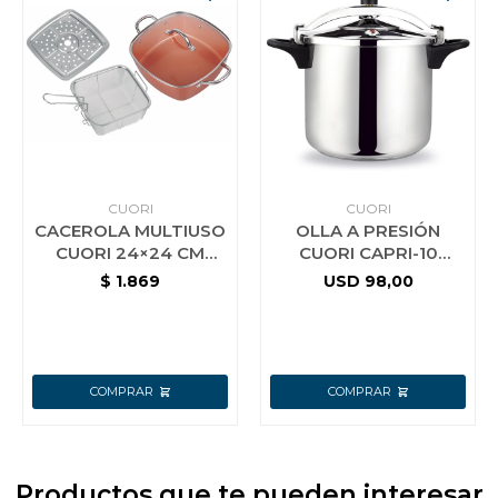
CUORI
CUORI
CACEROLA MULTIUSO
OLLA A PRESIÓN
CUORI 24×24 CM
CUORI CAPRI-10
MULTICHEF
ACERO INOX.
$
1.869
USD
98,00
Productos que te pueden interesar