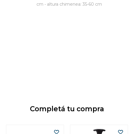
cm • altura chimenea: 35-60 cm
Completá tu compra