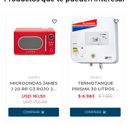
JAMES
JAMES
MICROONDAS JAMES
TERMOTANQUE
J 20 RR G3 ROJO 20
PRISMA 30 LITROS A
LTS
TANQUE ACERO
USD
161,50
$
6.983
$
7.350
USD
170,00