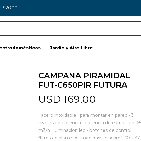
 a $2000
lectrodomésticos
Jardín y Aire Libre
CAMPANA PIRAMIDAL
FUT-C650PIR FUTURA
USD
169,00
• acero inoxidable • para montar en pared • 3
niveles de potencia • potencia de extraccion: 6
m3/h • luminacion led • botones de control •
filtros de aluminio • medidas: an. x prof. 60 x 47,