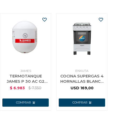
JAMES
ENXUTA
TERMOTANQUE
COCINA SUPERGAS 4
JAMES P 30 AC G2
HORNALLAS BLANCA
CILINDRICO ACERO
CON TERMOCUPLA
$
6.983
$
7.350
USD
169,00
ENXUTA