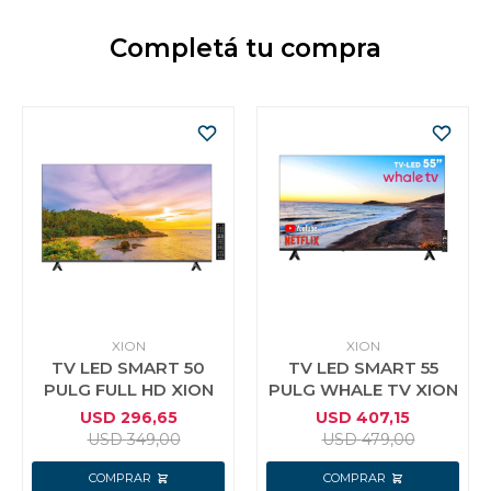
Completá tu compra
XION
XION
TV LED SMART 50
TV LED SMART 55
PULG FULL HD XION
PULG WHALE TV XION
USD
296,65
USD
407,15
USD
349,00
USD
479,00