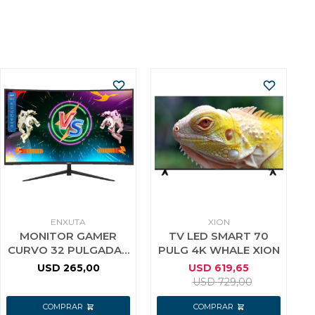
ENXUTA
XION
MONITOR GAMER
TV LED SMART 70
CURVO 32 PULGADAS
PULG 4K WHALE XION
FULL HD 165HZ
USD
265,00
USD
619,65
ENXUTA NEGRO
USD
729,00