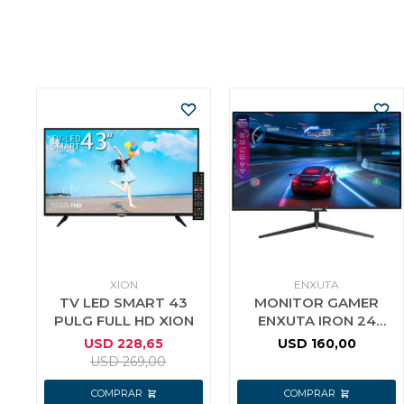
XION
ENXUTA
TV LED SMART 43
MONITOR GAMER
PULG FULL HD XION
ENXUTA IRON 24
PULG FULL HD FLAT
USD
228,65
USD
160,00
HDMI USB
USD
269,00