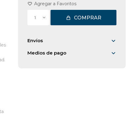
COMPRAR
1
Envíos
les
Medios de pago
ad.
ta
o