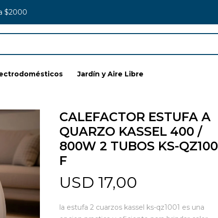
 a $2000
lectrodomésticos
Jardín y Aire Libre
CALEFACTOR ESTUFA A
QUARZO KASSEL 400 /
800W 2 TUBOS KS-QZ10
F
USD
17,00
la estufa 2 cuarzos kassel ks-qz1001 es una