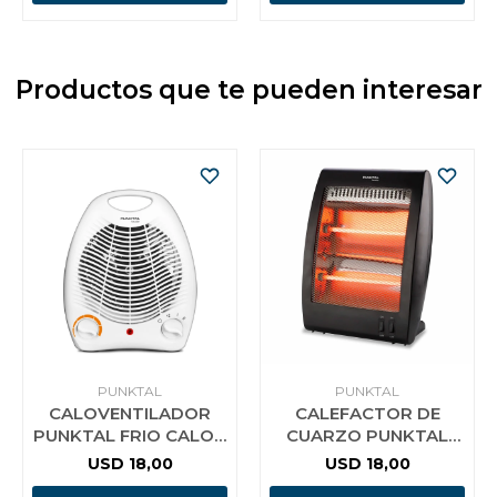
Productos que te pueden interesar
PUNKTAL
PUNKTAL
CALOVENTILADOR
CALEFACTOR DE
PUNKTAL FRIO CALOR
CUARZO PUNKTAL
1000/2000W 3400CF
800W
USD
18,00
USD
18,00