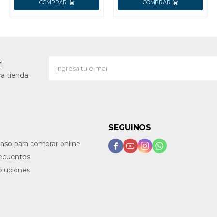
r
a tienda.
SEGUINOS
paso para comprar online




recuentes
oluciones