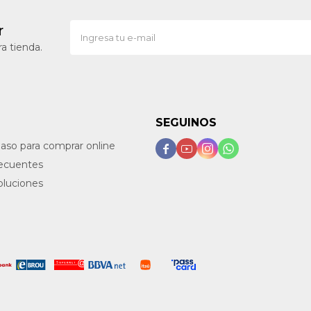
r
a tienda.
SEGUINOS
paso para comprar online




recuentes
oluciones