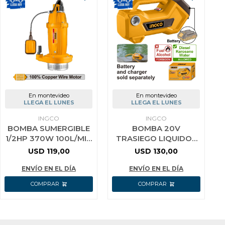
En montevideo
En montevideo
LLEGA EL LUNES
LLEGA EL LUNES
INGCO
INGCO
BOMBA SUMERGIBLE
BOMBA 20V
1/2HP 370W 100L/MIN
TRASIEGO LIQUIDOS
ALTURA 17M INGCO
P20S TPLI2001
USD
119,00
USD
130,00
AMARILLO
ENVÍO EN EL DÍA
ENVÍO EN EL DÍA