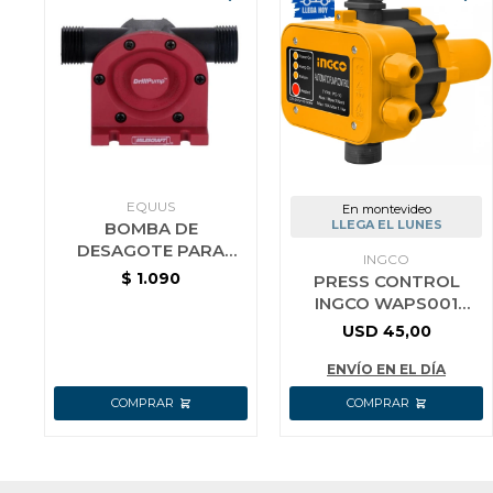
EQUUS
En montevideo
LLEGA EL LUNES
BOMBA DE
DESAGOTE PARA
INGCO
TALADRO AGUA
$
1.090
PRESS CONTROL
SUCIA LIMPIA PILETA
INGCO WAPS001
MILESCRAFT
INTERRUPTOR POR
USD
45,00
PRESIÓN
AUTOMÁTICO
ENVÍO EN EL DÍA