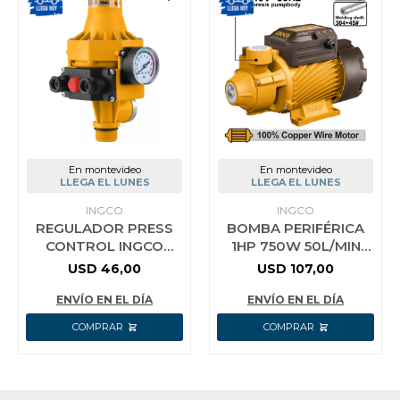
En montevideo
En montevideo
LLEGA EL LUNES
LLEGA EL LUNES
INGCO
INGCO
REGULADOR PRESS
BOMBA PERIFÉRICA
CONTROL INGCO
1HP 750W 50L/MIN
WAPS002 CON
52M INGCO
USD
46,00
USD
107,00
MEDIDOR
VPM75068
ENVÍO EN EL DÍA
ENVÍO EN EL DÍA