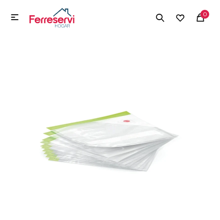
MI CUENTA
0

Menú
Herramientas y Construcción
Electrodomésticos
Herramientas y Construcción
Electrodomésticos
Tecnología
Deportes
Camping