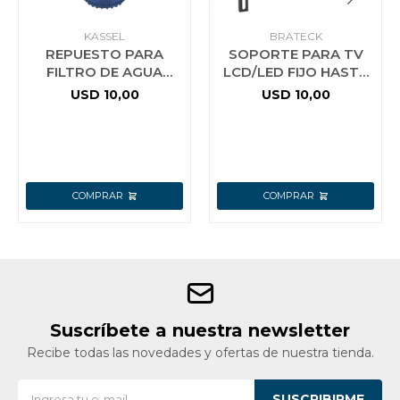
KASSEL
BRATECK
REPUESTO PARA
SOPORTE PARA TV
FILTRO DE AGUA
LCD/LED FIJO HASTA
DOBLE FA2: GAC
32´´ - 55´´ KL22-44F
USD
10,00
USD
10,00
SOLO F
Suscríbete a nuestra newsletter
Recibe todas las novedades y ofertas de nuestra tienda.
SUSCRIBIRME