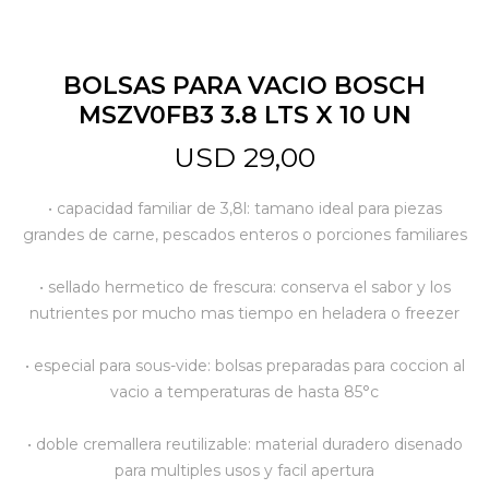
Jardín y Aire Libre
BOLSAS PARA VACIO BOSCH
MSZV0FB3 3.8 LTS X 10 UN
Mascotas
USD
29,00
• capacidad familiar de 3,8l: tamano ideal para piezas
Bazar
grandes de carne, pescados enteros o porciones familiares
• sellado hermetico de frescura: conserva el sabor y los
Juguetes y artículos para bebé
nutrientes por mucho mas tiempo en heladera o freezer
• especial para sous-vide: bolsas preparadas para coccion al
Gastronomía
vacio a temperaturas de hasta 85°c
• doble cremallera reutilizable: material duradero disenado
Ferretería
para multiples usos y facil apertura