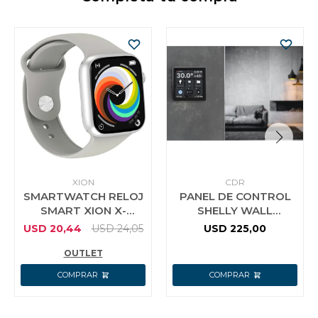
XION
CDR
SMARTWATCH RELOJ
PANEL DE CONTROL
SMART XION X-
SHELLY WALL
WATCH66 CAJA AZUL
DISPLAY 4´´ WI-FI
USD
20,44
USD
24,05
USD
225,00
MARINO MALLA
BLUETOOTH
OUTLET