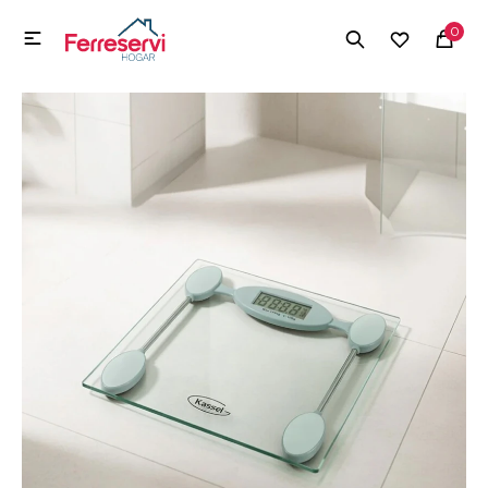
MI CUENTA
0

Menú
Herramientas y Construcción
Electrodomésticos
Herramientas y Construcción
Electrodomésticos
Tecnología
Deportes
Camping