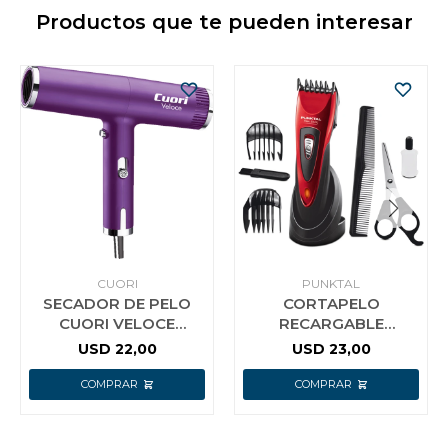
Productos que te pueden interesar
CUORI
PUNKTAL
SECADOR DE PELO
CORTAPELO
CUORI VELOCE
RECARGABLE
1000W
PUNKTAL FLEX STYLE
USD
22,00
USD
23,00
HC2016 F