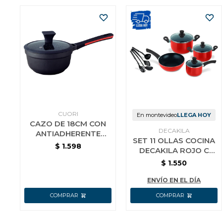
CUORI
En montevideo
LLEGA HOY
CAZO DE 18CM CON
DECAKILA
ANTIADHERENTE
SET 11 OLLAS COCINA
CUORI NERO
$
1.598
DECAKILA ROJO C
UTENSILIOS
$
1.550
ENVÍO EN EL DÍA