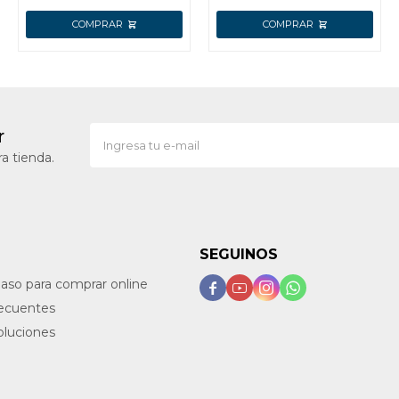
r
a tienda.
SEGUINOS
paso para comprar online




recuentes
oluciones