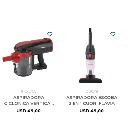
ENXUTA
CUORI
ASPIRADORA
ASPIRADORA ESCOBA
CICLONICA VERTICAL
2 EN 1 CUORI FLAVIA
AENXV181000R
USD
49,00
USD
49,00
ENXUTA 1000W