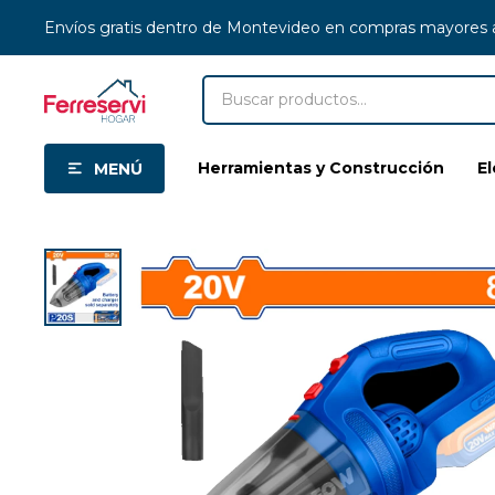
Envíos gratis dentro de Montevideo en compras mayores
Herramientas y Construcción
E
MENÚ