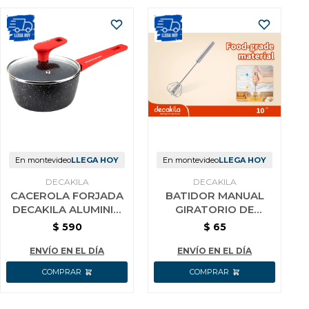
En montevideo
LLEGA HOY
En montevideo
LLEGA HOY
DECAKILA
DECAKILA
CACEROLA FORJADA
BATIDOR MANUAL
DECAKILA ALUMINIO
GIRATORIO DE
16 CM
COCINA AC INOX
$
590
$
65
DECAKILA 25 CM
ENVÍO EN EL DÍA
ENVÍO EN EL DÍA