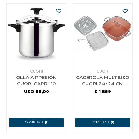
CUORI
CUORI
OLLA A PRESIÓN
CACEROLA MULTIUSO
CUORI CAPRI-10
CUORI 24×24 CM
ACERO INOX.
MULTICHEF
USD
98,00
$
1.869