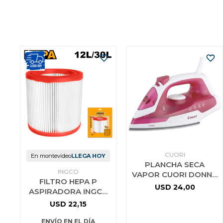
CUORI
En montevideo
LLEGA HOY
PLANCHA SECA
INGCO
VAPOR CUORI DONNA
FILTRO HEPA P
1450W
USD
24,00
ASPIRADORA INGCO
VCAIHP02
USD
22,15
ENVÍO EN EL DÍA