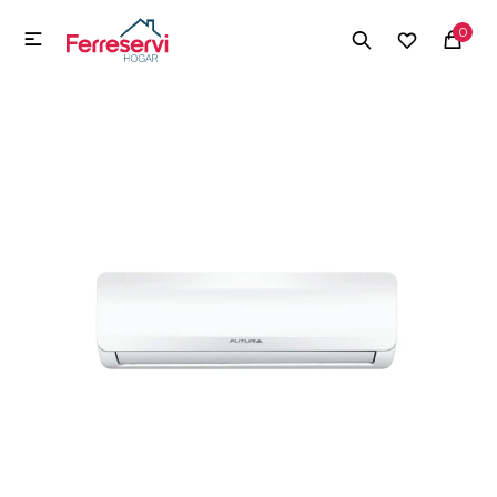
MI CUENTA
0

Menú
Herramientas y Construcción
Electrodomésticos
Herramientas y Construcción
Electrodomésticos
Tecnología
Deportes
Camping