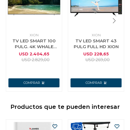
XION
XION
TV LED SMART 100
TV LED SMART 43
PULG. 4K WHALE
PULG FULL HD XION
XION
USD
2.404,65
USD
228,65
USD
2.829,00
USD
269,00
Productos que te pueden interesar