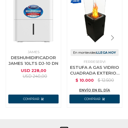
JAMES
En montevideo
LLEGA HOY
DESHUMIDIFICADOR
FERRESERVI
JAMES 10LTS DJ-10 DN
ESTUFA A GAS VIDRIO
USD
228,00
CUADRADA EXTERIOR
USD
240,00
NEGRA FIRE PIT
$
10.000
$
12.500
ENVÍO EN EL DÍA