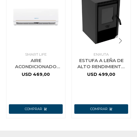
SMART LIFE
ENXUTA
AIRE
ESTUFA A LEÑA DE
ACONDICIONADO
ALTO RENDIMIENTO
INVERTER SMARTLIFE
ENXUTA 85M3
USD
469,00
USD
499,00
12000 BTU