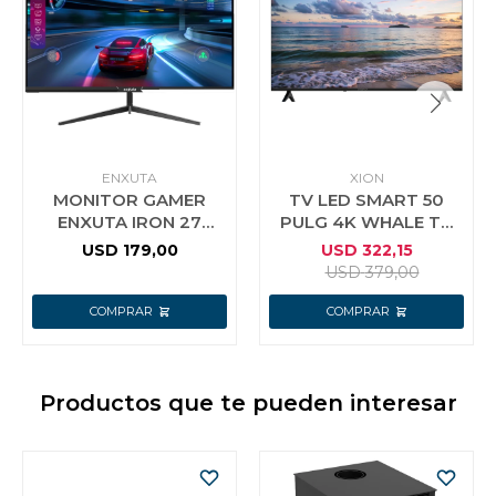
ENXUTA
XION
MONITOR GAMER
TV LED SMART 50
ENXUTA IRON 27
PULG 4K WHALE TV
PULG FULL HD FLAT
XION
USD
179,00
USD
322,15
HDMI USB
USD
379,00
Productos que te pueden interesar