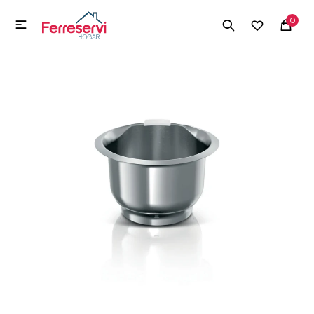
MI CUENTA
0

Menú
Herramientas y Construcción
Electrodomésticos
Herramientas y Construcción
Electrodomésticos
Tecnología
Deportes
Camping