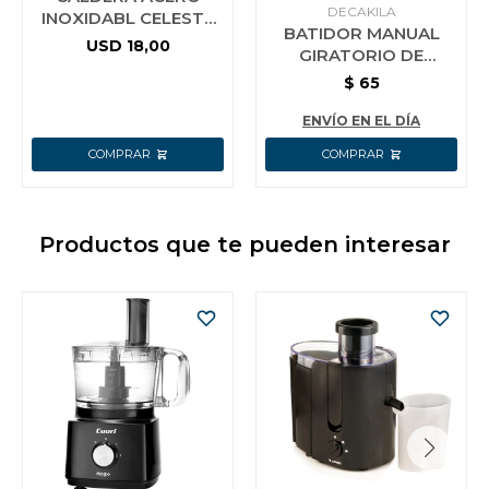
DECAKILA
INOXIDABL CELESTE
BATIDOR MANUAL
3L KASSEL
USD
18,00
GIRATORIO DE
COCINA AC INOX
$
65
DECAKILA 25 CM
ENVÍO EN EL DÍA
Productos que te pueden interesar