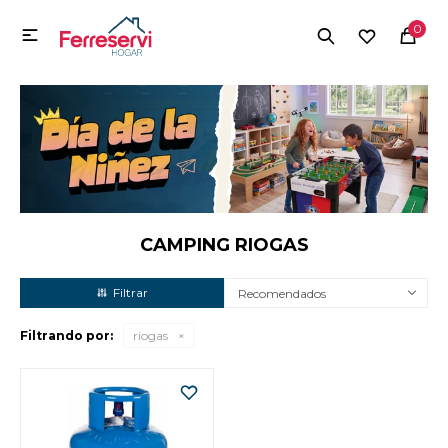
MI CUENTA
0

Menú
Herramientas y Construcción
Electrodomésticos
Herramientas y Construcción
Electrodomésticos
CAMPING RIOGAS
Recomendados
Tecnología
Filtrando por:
riogas
Deportes
Camping