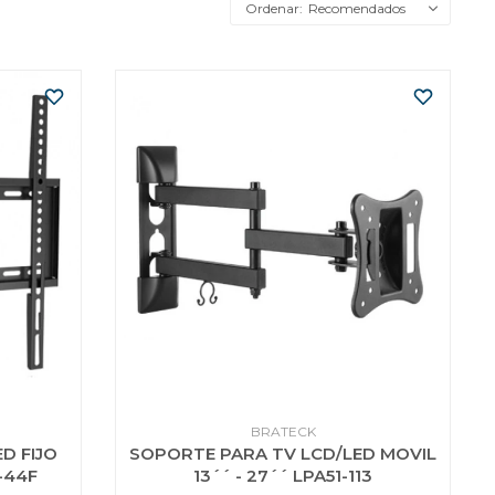
Recomendados
BRATECK
D FIJO
SOPORTE PARA TV LCD/LED MOVIL
-44F
13´´ - 27´´ LPA51-113