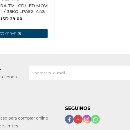
RA TV LCD/LED MOVIL
´ / 35KG LPA52_443
USD
29,00
r
a tienda.
SEGUINOS
paso para comprar online




recuentes