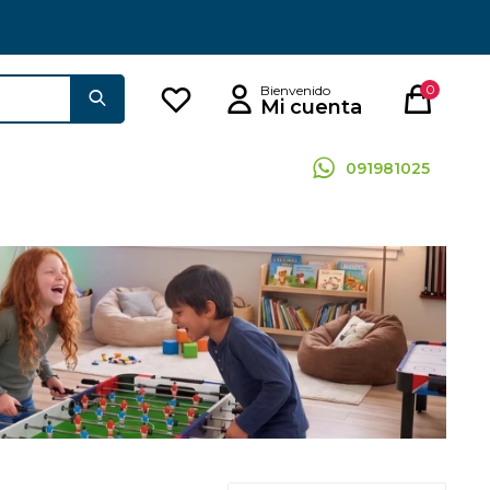
0
091981025