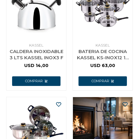
KASSEL
KASSEL
CALDERA INOXIDABLE
BATERIA DE COCINA
3 LTS KASSEL INOX3 F
KASSEL KS-INOX12 12
PIEZAS F
USD
14,00
USD
63,00