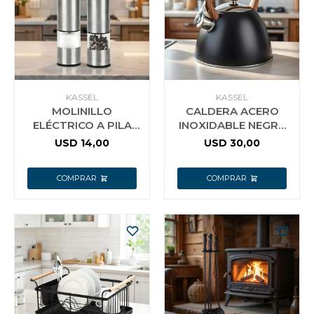
Jardín y Aire Libre
Mascotas
KASSEL
KASSEL
MOLINILLO
CALDERA ACERO
ELÉCTRICO A PILA
INOXIDABLE NEGRA
PARA SAL O PIMIENTA
3L
USD
14,00
USD
30,00
Bazar
KASSEL KS-MPS4
Juguetes y artículos para bebé
Gastronomía
Ferretería