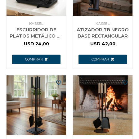
Vestimenta y calzado
KASSEL
KASSEL
ESCURRIDOR DE
ATIZADOR 7B NEGRO
PLATOS METÁLICO DE
BASE RECTANGULAR
1 NIVEL KASSEL
USD
24,00
USD
42,00