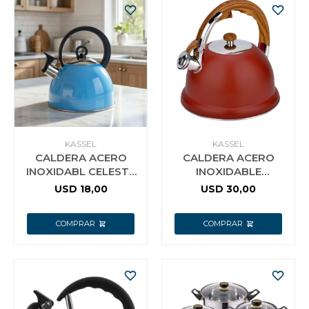
KASSEL
KASSEL
CALDERA ACERO
CALDERA ACERO
INOXIDABL CELESTE
INOXIDABLE
3L KASSEL
BORDEAUX 3.5L
USD
18,00
USD
30,00
KASSEL