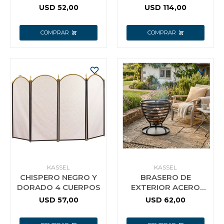
ACERO INOXIDABLE
SÍMIL BRONCE
USD
52,00
USD
114,00
KASSEL
KASSEL
CHISPERO NEGRO Y
BRASERO DE
DORADO 4 CUERPOS
EXTERIOR ACERO
NEGRO MATE - 45 CM
USD
57,00
USD
62,00