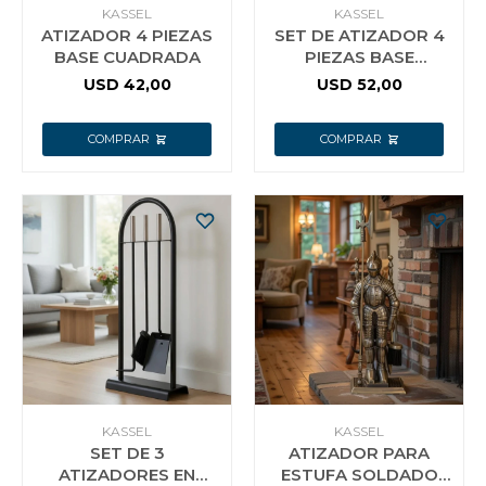
KASSEL
KASSEL
ATIZADOR 4 PIEZAS
SET DE ATIZADOR 4
BASE CUADRADA
PIEZAS BASE
REDONDA
USD
42,00
USD
52,00
KASSEL
KASSEL
SET DE 3
ATIZADOR PARA
ATIZADORES EN
ESTUFA SOLDADO