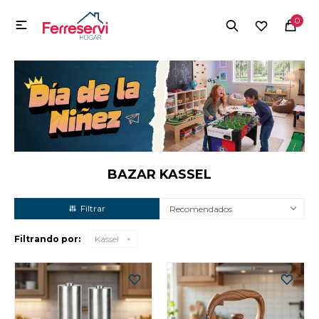
MI CUENTA
0

Menú
Herramientas y Construcción
Electrodomésticos
Herramientas y Construcción
Electrodomésticos
BAZAR KASSEL
Recomendados
Tecnología
Filtrando por:
Kassel
Deportes
Camping