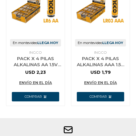
Jardín y Aire Libre
Mascotas
En montevideo
LLEGA HOY
En montevideo
LLEGA HOY
INGCO
INGCO
PACK X 4 PILAS
PACK X 4 PILAS
Bazar
ALKALINAS AA 1.5V
ALKALINAS AAA 1.5V
INGCO 2900MAH
INGCO 2900MAH
USD
2,23
USD
1,79
HAB2A01
HAB3A01
ENVÍO EN EL DÍA
ENVÍO EN EL DÍA
Juguetes y artículos para bebé
Gastronomía
Ferretería