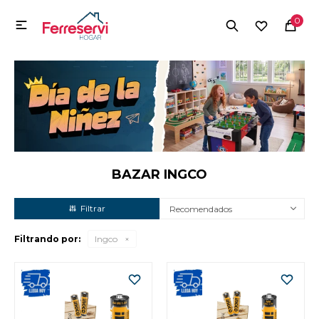
MI CUENTA
0

Menú
Herramientas y Construcción
Electrodomésticos
Herramientas y Construcción
Electrodomésticos
BAZAR INGCO
Recomendados
Tecnología
Filtrando por:
Ingco
Deportes
Camping