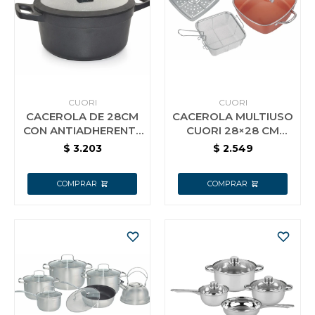
CUORI
CUORI
CACEROLA DE 28CM
CACEROLA MULTIUSO
CON ANTIADHERENTE
CUORI 28×28 CM
CUORI NERO
MODELO MULTICHEF
$
3.203
$
2.549