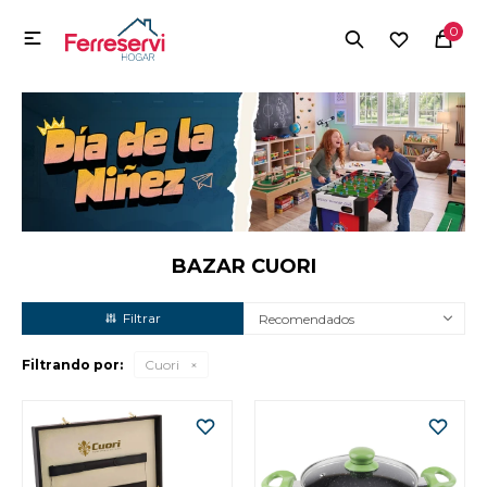
MI CUENTA
0

Menú
Herramientas y Construcción
Electrodomésticos
Herramientas y Construcción
Electrodomésticos
BAZAR CUORI
Recomendados
Tecnología
Filtrando por:
Cuori
Deportes
Camping