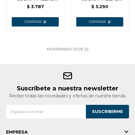
MODELO BLACK
MODELO CHEF
$
3.787
$
3.290
MOSTRANDO
22
DE
22
Suscríbete a nuestra newsletter
Recibe todas las novedades y ofertas de nuestra tienda.
SUSCRIBIRME
EMPRESA