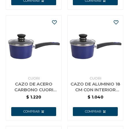
CUORI
CUORI
CAZO DE ACERO
CAZO DE ALUMINIO 18
CARBONO CUORI
CM CON INTERIOR
MARINA 18CM
CERAMICO CUORI
$
1.220
$
1.040
MARE