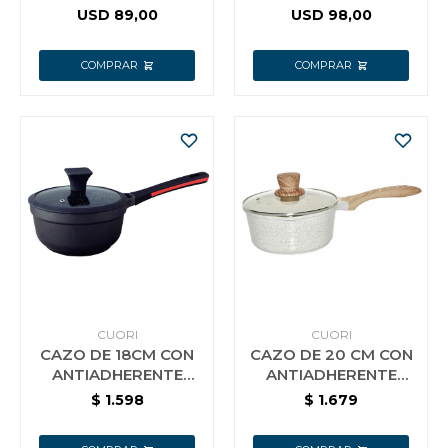
ACERO INOX.
RAPID-7
USD
89,00
USD
98,00
CUORI
CUORI
CAZO DE 18CM CON
CAZO DE 20 CM CON
ANTIADHERENTE
ANTIADHERENTE
CUORI NERO
CUORI CUCCINA
$
1.598
$
1.679