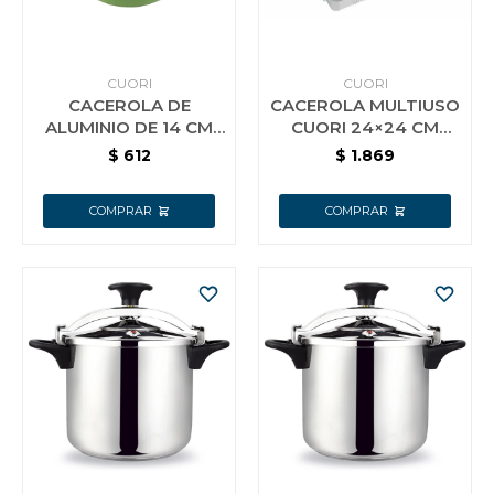
Vestimenta y calzado
CUORI
CUORI
CACEROLA DE
CACEROLA MULTIUSO
ALUMINIO DE 14 CM
CUORI 24×24 CM
CON INTERIOR
MULTICHEF
$
612
$
1.869
CERAMICO CUORI
VERDE