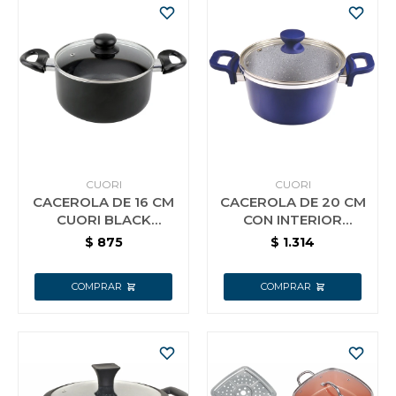
CUORI
CUORI
CACEROLA DE 16 CM
CACEROLA DE 20 CM
CUORI BLACK
CON INTERIOR
INTERIOR
CERAMICO CUORI
$
875
$
1.314
ANTIADHERENTE
MARE