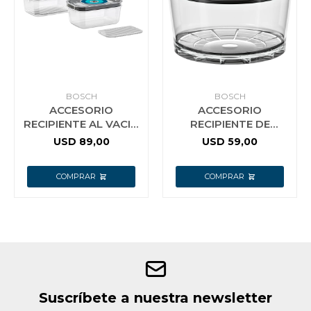
Jardín y Aire Libre
Mascotas
BOSCH
BOSCH
ACCESORIO
ACCESORIO
RECIPIENTE AL VACIO
RECIPIENTE DE
BOSCH X2 UN 1.2LTS
ALMACENAMIENTO AL
USD
89,00
USD
59,00
Bazar
VACIO MMZV0SB1
Juguetes y artículos para bebé
Gastronomía
Ferretería
Suscríbete a nuestra newsletter