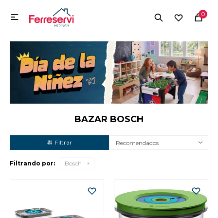
MI CUENTA
0

Menú
Herramientas y Construcción
Electrodomésticos
Herramientas y Construcción
Electrodomésticos
BAZAR BOSCH
Recomendados
Tecnología
Filtrando por:
Bosch
Deportes
Camping