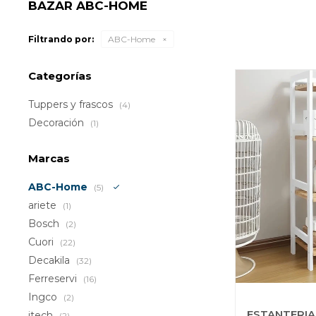
BAZAR ABC-HOME
Filtrando por:
ABC-Home
Categorías
Tuppers y frascos
(4)
Decoración
(1)
Marcas
ABC-Home
(5)
ariete
(1)
Bosch
(2)
Cuori
(22)
Decakila
(32)
Ferreservi
(16)
Ingco
(2)
ESTANTERIA
jtech
(2)