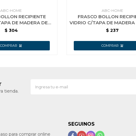
ABC-HOME
ABC-HOME
OLLON RECIPIENTE
FRASCO BOLLON RECIPI
TAPA DE MADERA DE
VIDRIO C/TAPA DE MADERA 
1500ML
ML
$
304
$
237
r
a tienda.
SEGUINOS
paso para comprar online



