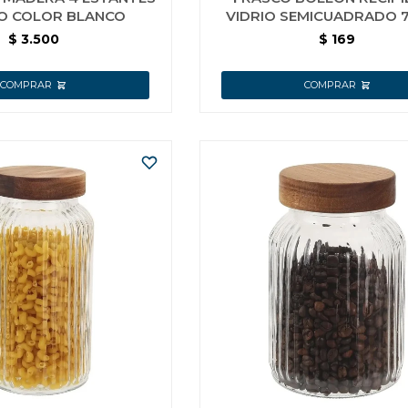
 COLOR BLANCO
VIDRIO SEMICUADRADO 
TAPA BROCHE
$
3.500
$
169