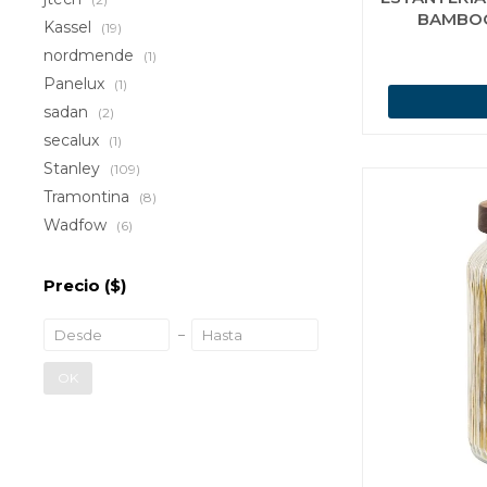
BAMBOO
Kassel
(19)
nordmende
(1)
Panelux
(1)
sadan
(2)
secalux
(1)
Stanley
(109)
Tramontina
(8)
Wadfow
(6)
Precio
($)
OK