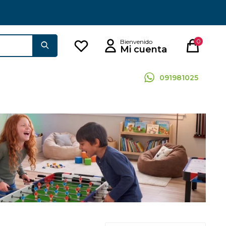
0
091981025